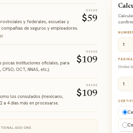
Calc
DESDE
$
Calcule
59
rovinciales y federales, escuelas y
confirm
r), compañías de seguros y empleadores.
NUMBE
49
DESDE
$
109
PÁGIN
 pocas instituciones oficiales, para
(todas l
, CPSO, OCT, NNAS, etc.).
DESDE
$
109
, como los consulados (mexicano,
CERTIF
 2 a 4 días más en procesarse.
Ce
Ce
TIONAL ADD-ONS