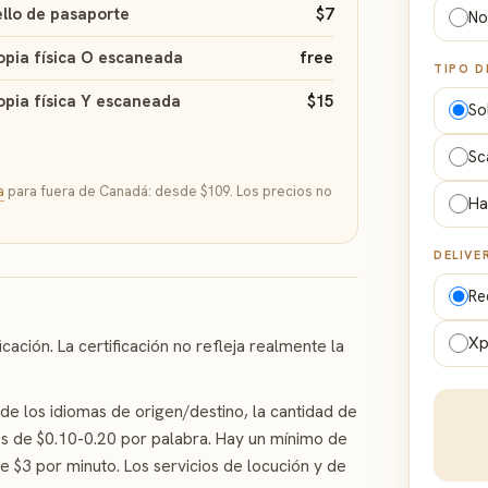
llo de pasaporte
$7
No
pia física O escaneada
free
TIPO D
pia física Y escaneada
$15
So
Sc
a
para fuera de Canadá: desde $109. Los precios no
Ha
DELIVE
Re
Xp
cación. La certificación no refleja realmente la
e los idiomas de origen/destino, la cantidad de
 es de $0.10-0.20 por palabra. Hay un mínimo de
 $3 por minuto. Los servicios de locución y de