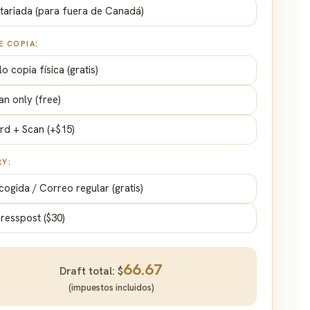
tariada (para fuera de Canadá)
E COPIA:
lo copia física (gratis)
an only (free)
rd + Scan (+$15)
RY:
cogida / Correo regular (gratis)
resspost ($30)
66.67
Draft total: $
(impuestos incluidos)