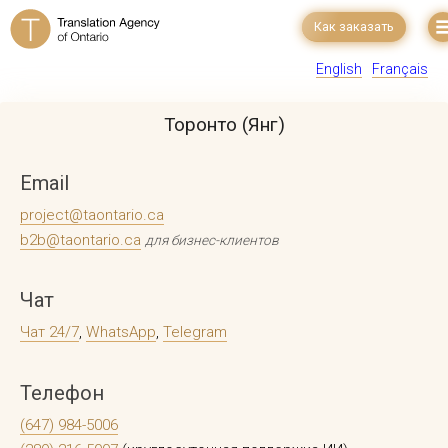
Как заказать
English
Français
Торонто (Янг)
Email
project@taontario.ca
b2b@taontario.ca
для бизнес-клиентов
Чат
Чат 24/7
,
WhatsApp
,
Telegram
Телефон
(647) 984-5006