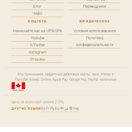
Блог
Переводчики
ЧАВО
СОЦСЕТИ
ЮРИДИЧЕСКОЕ
Нанимайте нас на UPWORK
Условия использования
Youtube
Политика
конфиденциальности
X/Twitter
Instagram
Отзывы
Мы принимаем: кредитные/дебетовые карты, чеки, Interac e-
Transfer, Interac Online, Apple Pay, Google Pay, PayPal, наличные.
Цены не включают налоги (13%).
En
·
Fr
·
Ру
·
Es
·
中
·
عر
·
हि
·
Укр
ДРУГИЕ ЯЗЫКИ