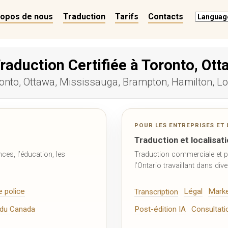
ropos de nous
Traduction
Tarifs
Contacts
raduction Certifiée à Toronto, Ott
onto, Ottawa, Mississauga, Brampton, Hamilton, Lo
POUR LES ENTREPRISES ET 
Traduction et localisat
ces, l’éducation, les
Traduction commerciale et pr
l’Ontario travaillant dans div
e police
Légal
Marke
Transcription
r du Canada
Post-édition IA
Consultati