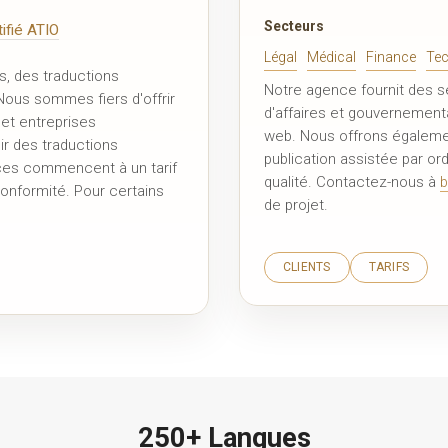
Secteurs
tifié ATIO
Légal
Médical
Finance
Tec
s, des traductions
Notre agence fournit des s
 Nous sommes fiers d'offrir
d'affaires et gouvernementa
 et entreprises
web. Nous offrons également
ir des traductions
publication assistée par or
vices commencent à un tarif
qualité. Contactez-nous à
b
 conformité. Pour certains
de projet.
CLIENTS
TARIFS
250+ Langues