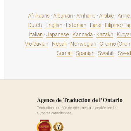
Afrikaans
·
Albanian
·
Amharic
·
Arabic
·
Arme
Dutch
·
English
·
Estonian
·
Farsi
·
Filipino/Ta
Italian
·
Japanese
·
Kannada
·
Kazakh
·
Kinya
Moldavian
·
Nepali
·
Norwegian
·
Oromo (Oromi
Somali
·
Spanish
·
Swahili
·
Swed
Agence de Traduction de l'Ontario
Traduction certifiée de documents acceptée par les
autorités canadiennes.