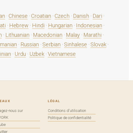
ian
·
Chinese
·
Croatian
·
Czech
·
Danish
·
Dari
·
ati
·
Hebrew
·
Hindi
·
Hungarian
·
Indonesian
·
n
·
Lithuanian
·
Macedonian
·
Malay
·
Marathi
·
manian
·
Russian
·
Serbian
·
Sinhalese
·
Slovak
·
inian
·
Urdu
·
Uzbek
·
Vietnamese
SEAUX
LÉGAL
agez-nous sur
Conditions d'utilisation
WORK
Politique de confidentialité
tube
itter