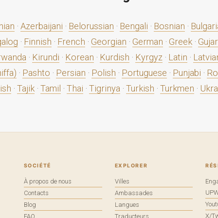
nian
·
Azerbaijani
·
Belorussian
·
Bengali
·
Bosnian
·
Bulgar
galog
·
Finnish
·
French
·
Georgian
·
German
·
Greek
·
Gujar
rwanda
·
Kirundi
·
Korean
·
Kurdish
·
Kyrgyz
·
Latin
·
Latvia
ffa)
·
Pashto
·
Persian
·
Polish
·
Portuguese
·
Punjabi
·
Ro
ish
·
Tajik
·
Tamil
·
Thai
·
Tigrinya
·
Turkish
·
Turkmen
·
Ukra
SOCIÉTÉ
EXPLORER
RÉ
À propos de nous
Villes
Eng
UP
Contacts
Ambassades
You
Blog
Langues
X/Tw
FAQ
Traducteurs