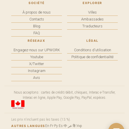
SOCIÉTÉ
EXPLORER
À propos de nous
Villes
Contacts
Ambassades
Blog
Traducteurs
FAQ
RÉSEAUX
LÉGAL
Engagez-nous sur UPWORK
Conditions d'utilisation
Youtube
Politique de confidentialité
X/Twitter
Instagram
Avis
Nous acceptons : cartes de crédit/débit, chèques, Interac e-Transfer,
Interac en ligne, Apple Pay, Google Pay, PayPal, espèces.
Les prix n'incluent pas les taxes (13 %).
En
·
Fr
·
Ру
·
Es
·
中
·
عر
·
हि
·
Укр
AUTRES LANGUES