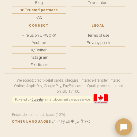
Blog
Translators
★ Trusted partners
FAQ
CONNECT
LEGAL
Hire us on UPWORK
Terms of use
Youtube
Privacy policy
X/Twitter
Instagram
Feedback
We accept: credit/debit cards, cheques, Interac e-Transfer, Interac
Online, Apple Pay, Google Pay, PayPal, cash. · Quality process based
on ISO 17100.
Powered by
Docseta
- smart document storage service.
Prices do not include taxes (13%).
En
·
Fr
·
Ру
·
Es
·
中
·
عر
·
हि
·
Укр
OTHER LANGUAGES