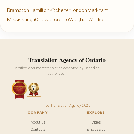
Brampton
Hamilton
Kitchener
London
Markham
Mississauga
Ottawa
Toronto
Vaughan
Windsor
Translation Agency of Ontario
Certified document translation accepted by Canadian
authorities.
Top Translation Agency 2026
COMPANY
EXPLORE
About us
Cities
Contacts
Embassies