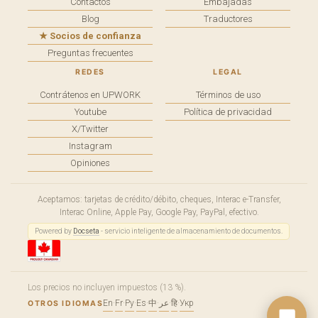
Contactos
Embajadas
Blog
Traductores
★ Socios de confianza
Preguntas frecuentes
REDES
LEGAL
Contrátenos en UPWORK
Términos de uso
Youtube
Política de privacidad
X/Twitter
Instagram
Opiniones
Aceptamos: tarjetas de crédito/débito, cheques, Interac e-Transfer,
Interac Online, Apple Pay, Google Pay, PayPal, efectivo.
Powered by
Docseta
- servicio inteligente de almacenamiento de documentos.
Los precios no incluyen impuestos (13 %).
En
·
Fr
·
Ру
·
Es
·
中
·
عر
·
हि
·
Укр
OTROS IDIOMAS