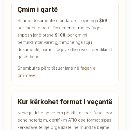
Çmim i qartë
Shumë dokumente standarde fillojnë nga
$59
për faqen e parë. Dokumentet me dy faqe
shpesh janë pranë
$108
, por çmimi
përfundimtar varet gjithmonë nga lloji i
dokumentit, numri i faqeve dhe niveli i certifikimit
që kërkohet.
Shembuj të përditësuar janë në
faqen e
çmimeve
.
Kur kërkohet format i veçantë
Nëse ju duhet jo vetëm përkthim i certifikuar, por
edhe noterizim, certifikim ATIO ose format sipas
kërkesave të një organizate, ne mund ta bëjmë.