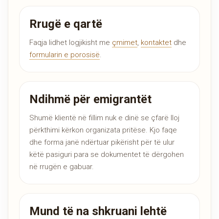
Rrugë e qartë
Faqja lidhet logjikisht me
çmimet
,
kontaktet
dhe
formularin e porosisë
.
Ndihmë për emigrantët
Shumë klientë në fillim nuk e dinë se çfarë lloj
përkthimi kërkon organizata pritëse. Kjo faqe
dhe forma janë ndërtuar pikërisht për të ulur
këtë pasiguri para se dokumentet të dërgohen
në rrugën e gabuar.
Mund të na shkruani lehtë