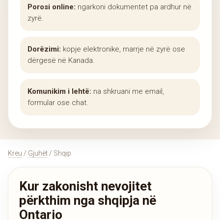
Porosi online:
ngarkoni dokumentet pa ardhur në
zyrë.
Dorëzimi:
kopje elektronike, marrje në zyrë ose
dërgesë në Kanada.
Komunikim i lehtë:
na shkruani me email,
formular ose chat.
Kreu
/
Gjuhët
/ Shqip
Kur zakonisht nevojitet
përkthim nga shqipja në
Ontario