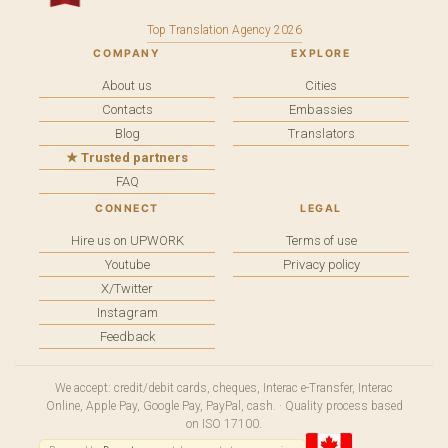
Top Translation Agency 2026
COMPANY
EXPLORE
About us
Cities
Contacts
Embassies
Blog
Translators
★ Trusted partners
FAQ
CONNECT
LEGAL
Hire us on UPWORK
Terms of use
Youtube
Privacy policy
X/Twitter
Instagram
Feedback
We accept: credit/debit cards, cheques, Interac e-Transfer, Interac
Online, Apple Pay, Google Pay, PayPal, cash. · Quality process based
on ISO 17100.