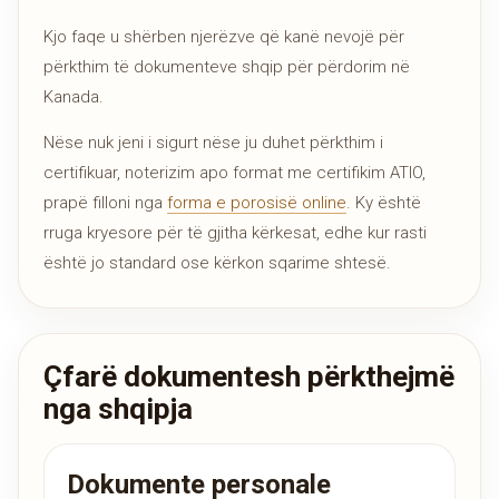
Kjo faqe u shërben njerëzve që kanë nevojë për
përkthim të dokumenteve shqip për përdorim në
Kanada.
Nëse nuk jeni i sigurt nëse ju duhet përkthim i
certifikuar, noterizim apo format me certifikim ATIO,
prapë filloni nga
forma e porosisë online
. Ky është
rruga kryesore për të gjitha kërkesat, edhe kur rasti
është jo standard ose kërkon sqarime shtesë.
Çfarë dokumentesh përkthejmë
nga shqipja
Dokumente personale