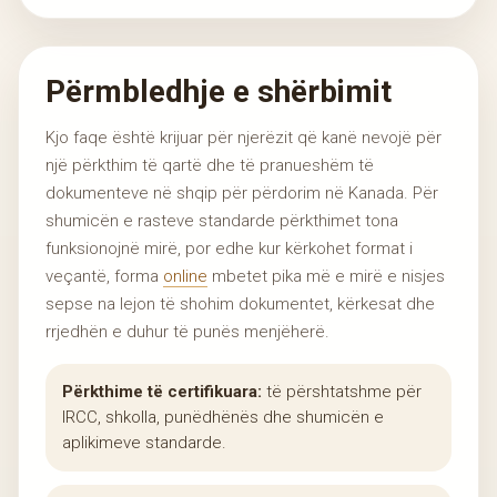
Përmbledhje e shërbimit
Kjo faqe është krijuar për njerëzit që kanë nevojë për
një përkthim të qartë dhe të pranueshëm të
dokumenteve në shqip për përdorim në Kanada. Për
shumicën e rasteve standarde përkthimet tona
funksionojnë mirë, por edhe kur kërkohet format i
veçantë, forma
online
mbetet pika më e mirë e nisjes
sepse na lejon të shohim dokumentet, kërkesat dhe
rrjedhën e duhur të punës menjëherë.
Përkthime të certifikuara:
të përshtatshme për
IRCC, shkolla, punëdhënës dhe shumicën e
aplikimeve standarde.