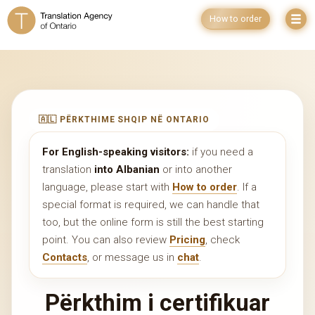
How to order
🇦🇱 PËRKTHIME SHQIP NË ONTARIO
For English-speaking visitors:
if you need a
translation
into Albanian
or into another
language, please start with
How to order
. If a
special format is required, we can handle that
too, but the online form is still the best starting
point. You can also review
Pricing
, check
Contacts
, or message us in
chat
.
Përkthim i certifikuar