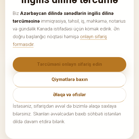
Biz
Azərbaycan dilində sənədlərin ingilis dilinə
tərcüməsinə
immiqrasiya, təhsil, iş, məhkəmə, notarius
və gündəlik Kanada istifadəsi üçün kömək edirik. Ən
doğru başlanğıc nöqtəsi həmişə
onlayn sifariş
formasıdır
.
Tərcüməni onlayn sifariş edin
Qiymətlərə baxın
Əlaqə və ofislər
İstəsəniz, sifarişdən əvvəl də bizimlə əlaqə saxlaya
bilərsiniz. Skanları əvvəlcədən baxıb söhbəti istənilən
dildə davam etdirə bilərik.