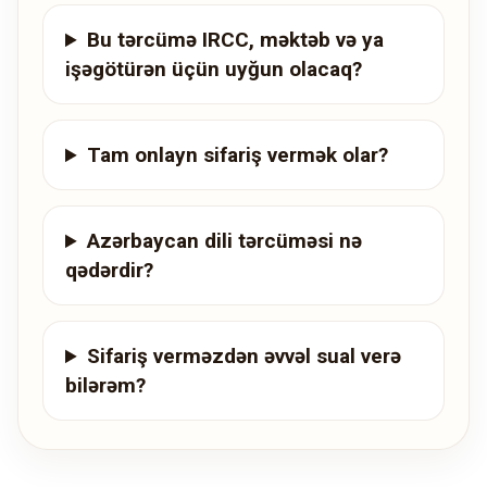
Bu tərcümə IRCC, məktəb və ya
işəgötürən üçün uyğun olacaq?
Tam onlayn sifariş vermək olar?
Azərbaycan dili tərcüməsi nə
qədərdir?
Sifariş verməzdən əvvəl sual verə
bilərəm?