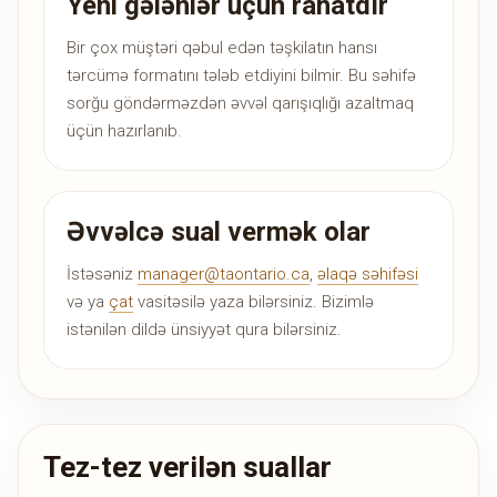
Yeni gələnlər üçün rahatdır
Bir çox müştəri qəbul edən təşkilatın hansı
tərcümə formatını tələb etdiyini bilmir. Bu səhifə
sorğu göndərməzdən əvvəl qarışıqlığı azaltmaq
üçün hazırlanıb.
Əvvəlcə sual vermək olar
İstəsəniz
manager@taontario.ca
,
əlaqə səhifəsi
və ya
çat
vasitəsilə yaza bilərsiniz. Bizimlə
istənilən dildə ünsiyyət qura bilərsiniz.
Tez-tez verilən suallar