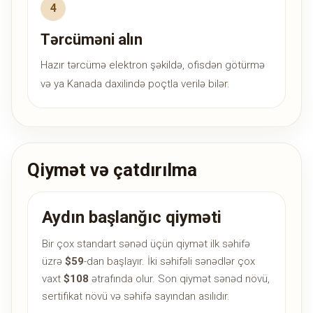
Tərcüməni alın
Hazır tərcümə elektron şəkildə, ofisdən götürmə
və ya Kanada daxilində poçtla verilə bilər.
Qiymət və çatdırılma
Aydın başlanğıc qiyməti
Bir çox standart sənəd üçün qiymət ilk səhifə
üzrə
$59
-dan başlayır. İki səhifəli sənədlər çox
vaxt
$108
ətrafında olur. Son qiymət sənəd növü,
sertifikat növü və səhifə sayından asılıdır.