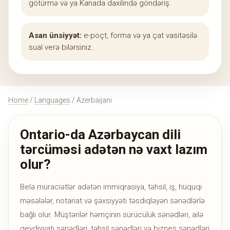
götürmə və ya Kanada daxilində göndəriş.
Asan ünsiyyət:
e-poçt, forma və ya çat vasitəsilə
sual verə bilərsiniz.
Home
/
Languages
/ Azerbaijani
Ontario-da Azərbaycan dili
tərcüməsi adətən nə vaxt lazım
olur?
Belə müraciətlər adətən immiqrasiya, təhsil, iş, hüquqi
məsələlər, notariat və şəxsiyyəti təsdiqləyən sənədlərlə
bağlı olur. Müştərilər həmçinin sürücülük sənədləri, ailə
qeydiyyatı sənədləri, təhsil sənədləri və biznes sənədləri