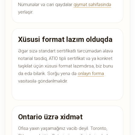
Nümunələr və cari qaydalar
qiymət səhifəsində
yerləşir.
Xüsusi format lazım olduqda
Əgər sizə standart sertifikatlı tərcümədən əlavə
notarial təsdiq, ATIO tipli sertifikat və ya konkret
təşkilat üçün xüsusi format lazımdırsa, biz bunu
da edə bilərik. Sorğu yenə də
onlayn forma
vasitəsilə göndərilməlidir.
Ontario üzrə xidmət
Ofisə yaxın yaşamağınız vacib deyil. Toronto,