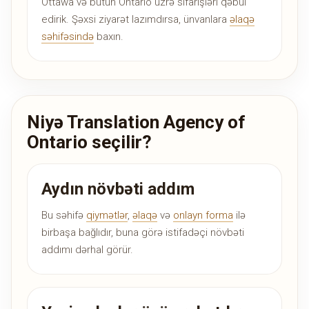
Ottawa və bütün Ontario üzrə sifarişləri qəbul
edirik. Şəxsi ziyarət lazımdırsa, ünvanlara
əlaqə
səhifəsində
baxın.
Niyə Translation Agency of
Ontario seçilir?
Aydın növbəti addım
Bu səhifə
qiymətlər
,
əlaqə
və
onlayn forma
ilə
birbaşa bağlıdır, buna görə istifadəçi növbəti
addımı dərhal görür.