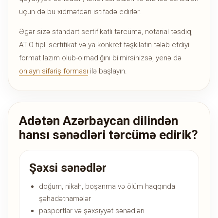
üçün də bu xidmətdən istifadə edirlər.
Əgər sizə standart sertifikatlı tərcümə, notarial təsdiq,
ATIO tipli sertifikat və ya konkret təşkilatın tələb etdiyi
format lazım olub-olmadığını bilmirsinizsə, yenə də
onlayn sifariş forması
ilə başlayın.
Adətən Azərbaycan dilindən
hansı sənədləri tərcümə edirik?
Şəxsi sənədlər
doğum, nikah, boşanma və ölüm haqqında
şəhadətnamələr
pasportlar və şəxsiyyət sənədləri