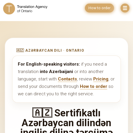
How to order
🇦🇿 AZƏRBAYCAN DILI · ONTARIO
For English-speaking visitors:
if you need a
translation
into Azerbaijani
or into another
language, start with
Contacts
, review
Pricing
, or
send your documents through
How to order
so
we can direct you to the right service.
🇦🇿 Sertifikatlı
Azərbaycan dilindən
ingilis dilinə tərcümə