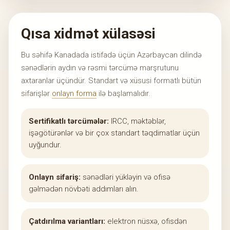
Qısa xidmət xülasəsi
Bu səhifə Kanadada istifadə üçün Azərbaycan dilində
sənədlərin aydın və rəsmi tərcümə marşrutunu
axtaranlar üçündür. Standart və xüsusi formatlı bütün
sifarişlər
onlayn forma
ilə başlamalıdır.
Sertifikatlı tərcümələr:
IRCC, məktəblər,
işəgötürənlər və bir çox standart təqdimatlar üçün
uyğundur.
Onlayn sifariş:
sənədləri yükləyin və ofisə
gəlmədən növbəti addımları alın.
Çatdırılma variantları:
elektron nüsxə, ofisdən