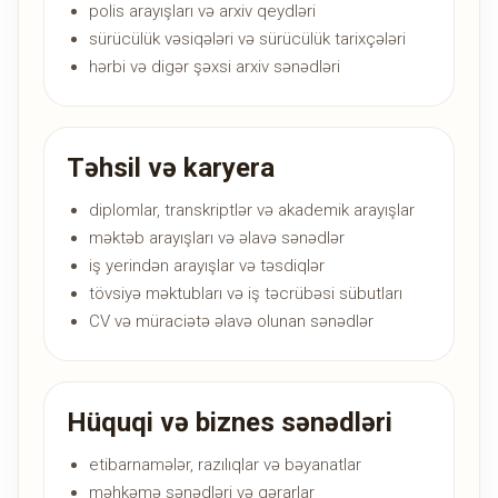
polis arayışları və arxiv qeydləri
sürücülük vəsiqələri və sürücülük tarixçələri
hərbi və digər şəxsi arxiv sənədləri
Təhsil və karyera
diplomlar, transkriptlər və akademik arayışlar
məktəb arayışları və əlavə sənədlər
iş yerindən arayışlar və təsdiqlər
tövsiyə məktubları və iş təcrübəsi sübutları
CV və müraciətə əlavə olunan sənədlər
Hüquqi və biznes sənədləri
etibarnamələr, razılıqlar və bəyanatlar
məhkəmə sənədləri və qərarlar