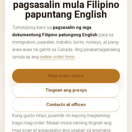
pagsasalin mula Filipino
papuntang English
Tumutulong kami sa
pagsasalin ng mga
dokumentong Filipino patungong English
para sa
immigration, paaralan, trabaho, korte, notaryo, at pang-
araw-araw na gamit sa Canada. Ang pinakamagandang
simula ay ang
online order form
.
Mag-order online
Tingnan ang presyo
Contacts at offices
Kung gusto ninyo, puwede rin kayong magtanong
bago mag-order. Maaari muna naming tingnan ang
mga scan at ipagpatuloy ang usapan sa anumang