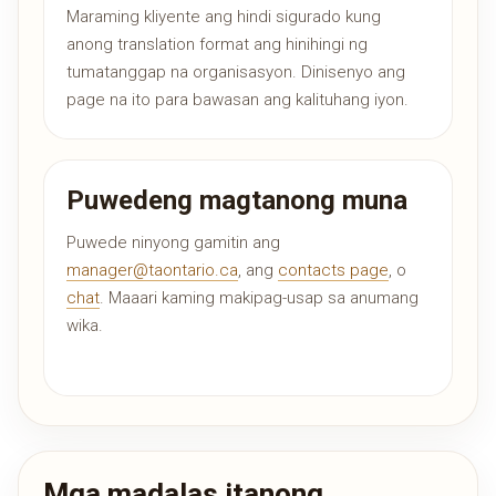
Maraming kliyente ang hindi sigurado kung
anong translation format ang hinihingi ng
tumatanggap na organisasyon. Dinisenyo ang
page na ito para bawasan ang kalituhang iyon.
Puwedeng magtanong muna
Puwede ninyong gamitin ang
manager@taontario.ca
, ang
contacts page
, o
chat
. Maaari kaming makipag-usap sa anumang
wika.
Mga madalas itanong