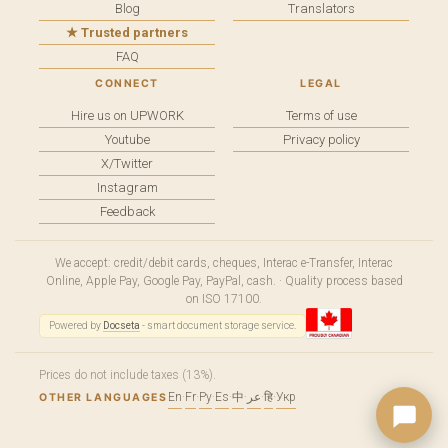
Blog
Translators
★ Trusted partners
FAQ
CONNECT
LEGAL
Hire us on UPWORK
Terms of use
Youtube
Privacy policy
X/Twitter
Instagram
Feedback
We accept: credit/debit cards, cheques, Interac e-Transfer, Interac
Online, Apple Pay, Google Pay, PayPal, cash. · Quality process based
on ISO 17100.
Powered by
Docseta
- smart document storage service.
Prices do not include taxes (13%).
En
·
Fr
·
Ру
·
Es
·
中
·
عر
·
हि
·
Укр
OTHER LANGUAGES