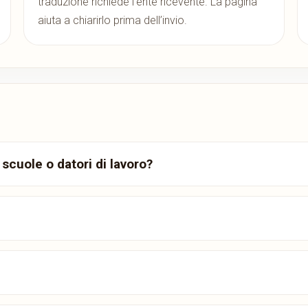
traduzione richiede l’ente ricevente. La pagina
aiuta a chiarirlo prima dell’invio.
scuole o datori di lavoro?