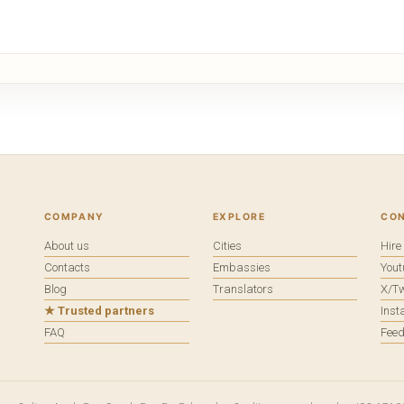
COMPANY
EXPLORE
CO
About us
Cities
Hir
Contacts
Embassies
You
Blog
Translators
X/Tw
★ Trusted partners
Ins
FAQ
Fee