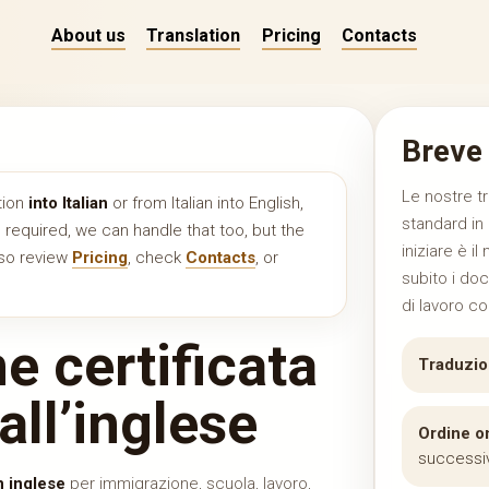
About us
Translation
Pricing
Contacts
Breve 
Le nostre tr
tion
into Italian
or from Italian into English,
standard in
is required, we can handle that too, but the
iniziare è 
also review
Pricing
, check
Contacts
, or
subito i doc
di lavoro co
e certificata
Traduzion
 all’inglese
Ordine on
successiv
n inglese
per immigrazione, scuola, lavoro,