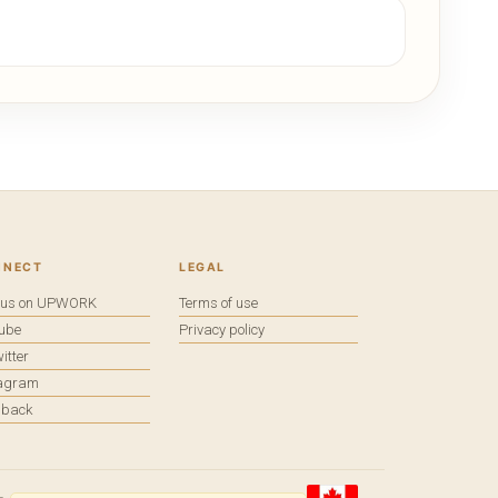
NNECT
LEGAL
e us on UPWORK
Terms of use
tube
Privacy policy
itter
tagram
dback