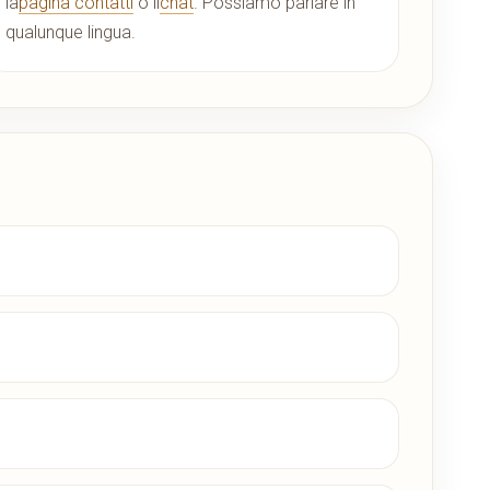
la
pagina contatti
o il
chat
. Possiamo parlare in
qualunque lingua.