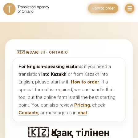
How to order
🇰🇿 ҚАЗАҚ ТІЛІ · ONTARIO
For English-speaking visitors:
if you need a
translation
into Kazakh
or from Kazakh into
English, please start with
How to order
. If a
special format is required, we can handle that
too, but the online form is still the best starting
point. You can also review
Pricing
, check
Contacts
, or message us in
chat
.
🇰🇿 Қазақ тілінен