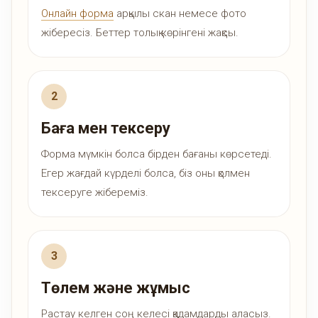
Онлайн форма
арқылы скан немесе фото
жібересіз. Беттер толық көрінгені жақсы.
Баға мен тексеру
Форма мүмкін болса бірден бағаны көрсетеді.
Егер жағдай күрделі болса, біз оны қолмен
тексеруге жібереміз.
Төлем және жұмыс
Растау келген соң келесі қадамдарды аласыз.