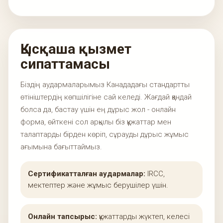
Қысқаша қызмет
сипаттамасы
Біздің аудармаларымыз Канададағы стандартты
өтініштердің көпшілігіне сай келеді. Жағдай қандай
болса да, бастау үшін ең дұрыс жол - онлайн
форма, өйткені сол арқылы біз құжаттар мен
талаптарды бірден көріп, сұрауды дұрыс жұмыс
ағымына бағыттаймыз.
Сертификатталған аудармалар:
IRCC,
мектептер және жұмыс берушілер үшін.
Онлайн тапсырыс:
құжаттарды жүктеп, келесі