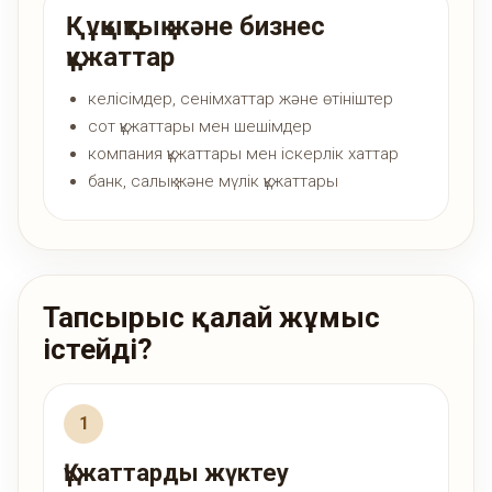
Құқықтық және бизнес
құжаттар
келісімдер, сенімхаттар және өтініштер
сот құжаттары мен шешімдер
компания құжаттары мен іскерлік хаттар
банк, салық және мүлік құжаттары
Тапсырыс қалай жұмыс
істейді?
Құжаттарды жүктеу