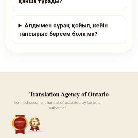
қанша тұрады?
Алдымен сұрақ қойып, кейін
тапсырыс берсем бола ма?
Translation Agency of Ontario
Certified document translation accepted by Canadian
authorities.