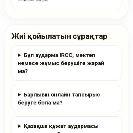
Жиі қойылатын сұрақтар
Бұл аударма IRCC, мектеп
немесе жұмыс берушіге жарай
ма?
Барлығын онлайн тапсырыс
беруге бола ма?
Қазақша құжат аудармасы