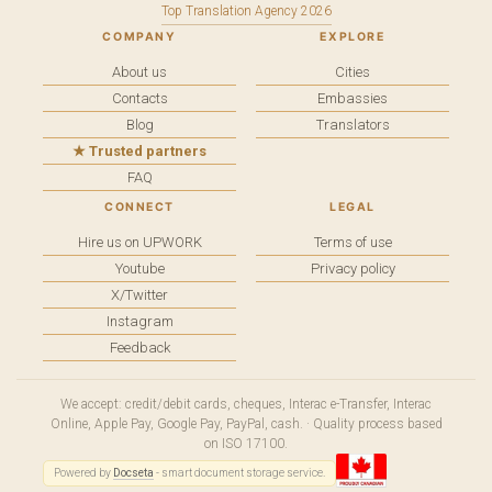
Top Translation Agency 2026
COMPANY
EXPLORE
About us
Cities
Contacts
Embassies
Blog
Translators
★ Trusted partners
FAQ
CONNECT
LEGAL
Hire us on UPWORK
Terms of use
Youtube
Privacy policy
X/Twitter
Instagram
Feedback
We accept: credit/debit cards, cheques, Interac e-Transfer, Interac
Online, Apple Pay, Google Pay, PayPal, cash. · Quality process based
on ISO 17100.
Powered by
Docseta
- smart document storage service.