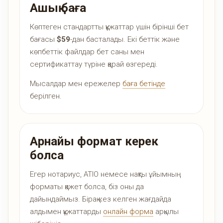
Ашық баға
Көптеген стандартты құжаттар үшін бірінші бет
бағасы
$59
-дан басталады. Екі беттік және
көпбеттік файлдар бет саны мен
сертификаттау түріне қарай өзгереді.
Мысалдар мен ережелер
баға бетінде
берілген.
Арнайы формат керек
болса
Егер нотариус, ATIO немесе нақты ұйымның
форматы қажет болса, біз оны да
дайындаймыз. Бірақ кез келген жағдайда
алдымен құжаттарды
онлайн форма
арқылы