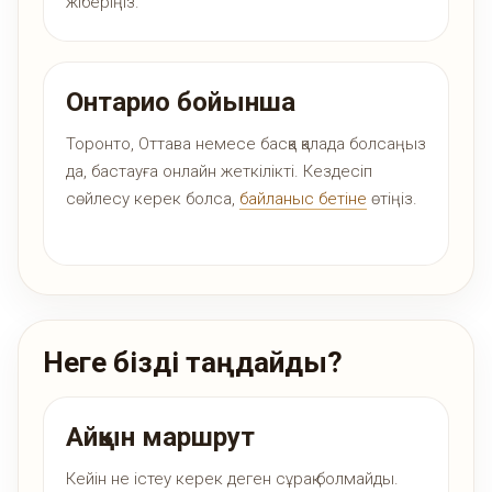
жіберіңіз.
Онтарио бойынша
Торонто, Оттава немесе басқа қалада болсаңыз
да, бастауға онлайн жеткілікті. Кездесіп
сөйлесу керек болса,
байланыс бетіне
өтіңіз.
Неге бізді таңдайды?
Айқын маршрут
Кейін не істеу керек деген сұрақ болмайды.