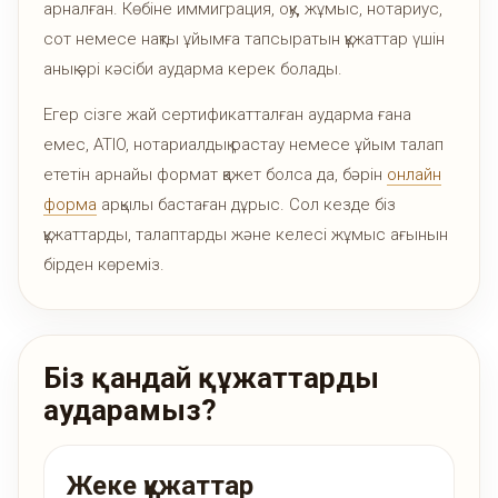
арналған. Көбіне иммиграция, оқу, жұмыс, нотариус,
сот немесе нақты ұйымға тапсыратын құжаттар үшін
анық әрі кәсіби аударма керек болады.
Егер сізге жай сертификатталған аударма ғана
емес, ATIO, нотариалдық растау немесе ұйым талап
ететін арнайы формат қажет болса да, бәрін
онлайн
форма
арқылы бастаған дұрыс. Сол кезде біз
құжаттарды, талаптарды және келесі жұмыс ағынын
бірден көреміз.
Біз қандай құжаттарды
аударамыз?
Жеке құжаттар