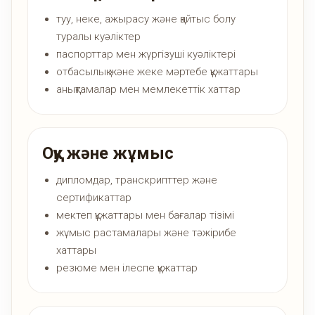
туу, неке, ажырасу және қайтыс болу
туралы куәліктер
паспорттар мен жүргізуші куәліктері
отбасылық және жеке мәртебе құжаттары
анықтамалар мен мемлекеттік хаттар
Оқу және жұмыс
дипломдар, транскрипттер және
сертификаттар
мектеп құжаттары мен бағалар тізімі
жұмыс растамалары және тәжірибе
хаттары
резюме мен ілеспе құжаттар