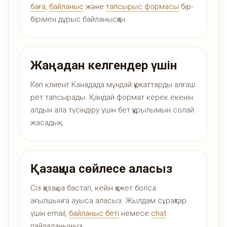
баға
,
байланыс
және
тапсырыс формасы
бір-
бірімен дұрыс байланысқан.
Жаңадан келгендер үшін
Көп клиент Канадада мұндай құжаттарды алғаш
рет тапсырады. Қандай формат керек екенін
алдын ала түсіндіру үшін бет құрылымын солай
жасадық.
Қазақша сөйлесе аласыз
Сіз қазақша бастап, кейін қажет болса
ағылшынға ауыса аласыз. Жылдам сұрақтар
үшін email,
байланыс беті
немесе
chat
пайдаланыңыз.