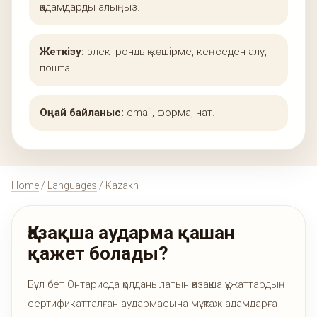
қадамдарды алыңыз.
Жеткізу:
электрондық көшірме, кеңседен алу,
пошта.
Оңай байланыс:
email, форма, чат.
Home
/
Languages
/ Kazakh
Қазақша аударма қашан
қажет болады?
Бұл бет Онтариода қолданылатын қазақша құжаттардың
сертификатталған аудармасына мұқтаж адамдарға