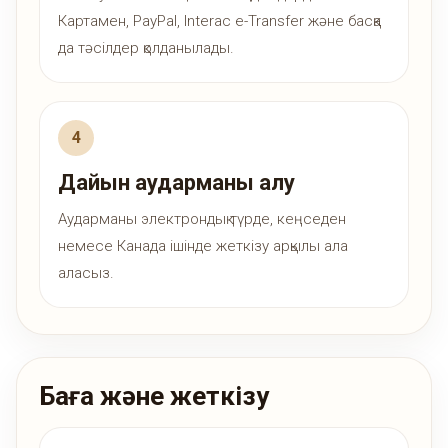
Картамен, PayPal, Interac e-Transfer және басқа
да тәсілдер қолданылады.
Дайын аударманы алу
Аударманы электрондық түрде, кеңседен
немесе Канада ішінде жеткізу арқылы ала
аласыз.
Баға және жеткізу