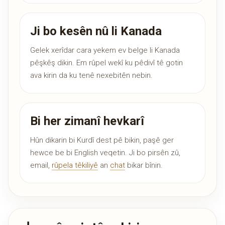
Ji bo kesên nû li Kanada
Gelek xerîdar cara yekem ev belge li Kanada
pêşkêş dikin. Em rûpel wekî ku pêdivî tê gotin
ava kirin da ku tenê nexebitên nebin.
Bi her zimanî hevkarî
Hûn dikarin bi Kurdî dest pê bikin, paşê ger
hewce be bi English veqetin. Ji bo pirsên zû,
email,
rûpela têkiliyê
an
chat
bikar bînin.