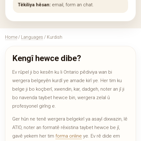
Têkiliya hêsan:
email, form an chat.
Home
/
Languages
/ Kurdish
Kengî hewce dibe?
Ev rûpel ji bo kesên ku li Ontario pêdiviya wan bi
wergera belgeyên kurdî ye amade kirî ye. Her tim ku
belge ji bo koçberî, xwendin, kar, dadgeh, noter an jî ji
bo navenda taybet hewce bin, wergera zelal û
profesyonel girîng e.
Ger hûn ne tenê wergera belgekirî ya asayî dixwazin, lê
ATIO, noter an formatê rêxistina taybet hewce be jî,
gavê yekem her tim
forma online
ye. Ev rê dide em