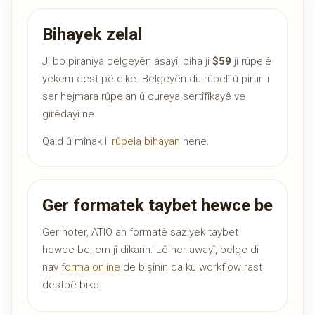
Bihayek zelal
Ji bo piraniya belgeyên asayî, biha ji
$59
ji rûpelê
yekem dest pê dike. Belgeyên du-rûpelî û pirtir li
ser hejmara rûpelan û cureya sertîfîkayê ve
girêdayî ne.
Qaid û mînak li
rûpela bihayan
hene.
Ger formatek taybet hewce be
Ger noter, ATIO an formatê saziyek taybet
hewce be, em jî dikarin. Lê her awayî, belge di
nav
forma online
de bişînin da ku workflow rast
destpê bike.