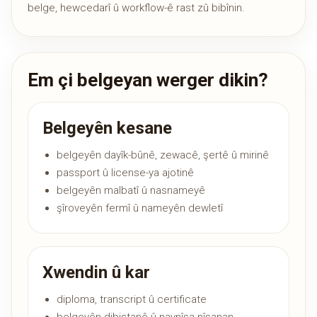
belge, hewcedarî û workflow-ê rast zû bibînin.
Em çi belgeyan werger dikin?
Belgeyên kesane
belgeyên dayîk-bûnê, zewacê, şertê û mirinê
passport û license-ya ajotinê
belgeyên malbatî û nasnameyê
şîroveyên fermî û nameyên dewletî
Xwendin û kar
diploma, transcript û certificate