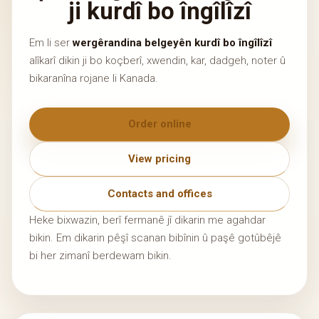
ji kurdî bo îngîlîzî
Em li ser
wergêrandina belgeyên kurdî bo îngîlîzî
alîkarî dikin ji bo koçberî, xwendin, kar, dadgeh, noter û
bikaranîna rojane li Kanada.
Order online
View pricing
Contacts and offices
Heke bixwazin, berî fermanê jî dikarin me agahdar
bikin. Em dikarin pêşî scanan bibînin û paşê gotûbêjê
bi her zimanî berdewam bikin.