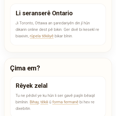
Li seranserê Ontario
Ji Toronto, Ottawa an şaredariyên din jî hûn
dikarin online dest pê bikin. Ger divê bi kesekî re
biaxivin,
rûpela têkiliyê
bikar bînin.
Çima em?
Rêyek zelal
Tu ne pêdivî ye ku hûn li ser gavê paşîn bêaqil
bimînin.
Bihay
,
têkili
û
forma fermanê
bi hev re
dixebitin.