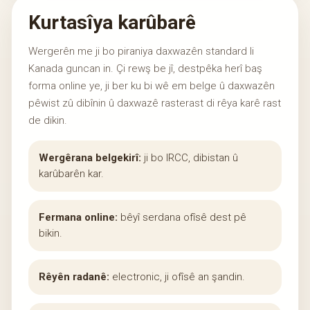
Kurtasîya karûbarê
Wergerên me ji bo piraniya daxwazên standard li
Kanada guncan in. Çi rewş be jî, destpêka herî baş
forma online ye, ji ber ku bi wê em belge û daxwazên
pêwist zû dibînin û daxwazê rasterast di rêya karê rast
de dikin.
Wergêrana belgekirî:
ji bo IRCC, dibistan û
karûbarên kar.
Fermana online:
bêyî serdana ofîsê dest pê
bikin.
Rêyên radanê:
electronic, ji ofîsê an şandin.