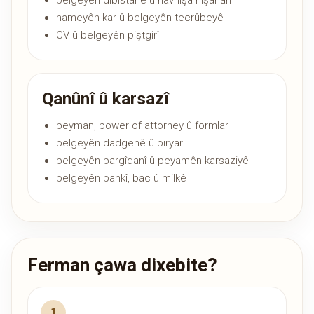
belgeyên dibistanê û navnîşa nîşanan
nameyên kar û belgeyên tecrûbeyê
CV û belgeyên piştgirî
Qanûnî û karsazî
peyman, power of attorney û formlar
belgeyên dadgehê û biryar
belgeyên pargîdanî û peyamên karsaziyê
belgeyên bankî, bac û milkê
Ferman çawa dixebite?