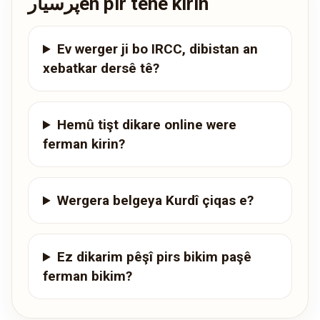
پرسیارên pir têne kirin
Ev werger ji bo IRCC, dibistan an
xebatkar dersê tê?
Hemû tişt dikare online were
ferman kirin?
Wergera belgeya Kurdî çiqas e?
Ez dikarim pêşî pirs bikim paşê
ferman bikim?