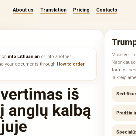
About us
Translation
Pricing
Contacts
Trump
Mūsų vertim
tion
into Lithuanian
or into another
Nepriklausom
end your documents through
How to order
formos, nes
nukreipiame
 vertimas iš
Sertifiku
 į anglų kalbą
Pradžia i
juje
Specialū