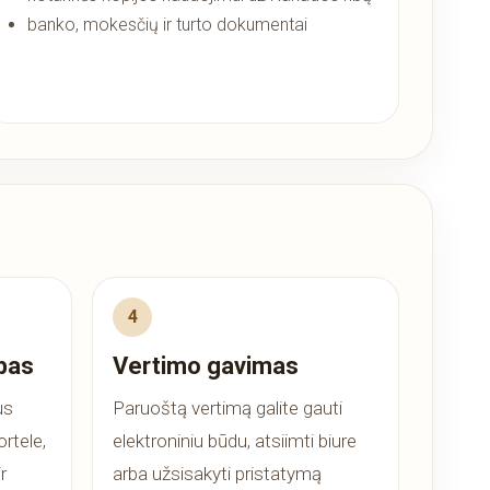
banko, mokesčių ir turto dokumentai
bas
Vertimo gavimas
us
Paruoštą vertimą galite gauti
rtele,
elektroniniu būdu, atsiimti biure
r
arba užsisakyti pristatymą