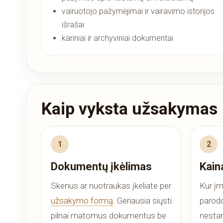
vairuotojo pažymėjimai ir vairavimo istorijos
išrašai
kariniai ir archyviniai dokumentai
Kaip vyksta užsakymas
Dokumentų įkėlimas
Kaina
Skenus ar nuotraukas įkeliate per
Kur į
užsakymo formą
. Geriausia siųsti
parodo
pilnai matomus dokumentus be
nestan