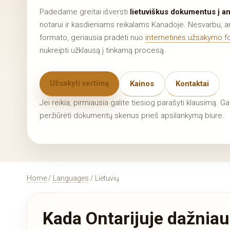
Padedame greitai išversti
lietuviškus dokumentus į an
notarui ir kasdieniams reikalams Kanadoje. Nesvarbu, ar 
formato, geriausia pradėti nuo
internetinės užsakymo 
nukreipti užklausą į tinkamą procesą.
Užsakyti vertimą
Kainos
Kontaktai
Jei reikia, pirmiausia galite tiesiog parašyti klausimą. G
peržiūrėti dokumentų skenus prieš apsilankymą biure.
Home
/
Languages
/ Lietuvių
Kada Ontarijuje dažniaus