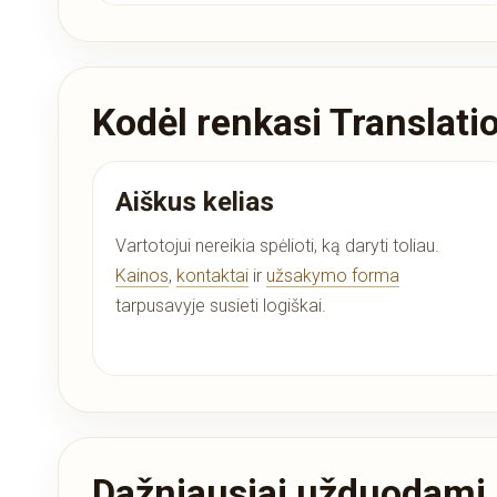
Kodėl renkasi Translati
Aiškus kelias
Vartotojui nereikia spėlioti, ką daryti toliau.
Kainos
,
kontaktai
ir
užsakymo forma
tarpusavyje susieti logiškai.
Dažniausiai užduodami 