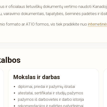
us ir oficialaus lietuviškų dokumentų vertimo naudoti Kanadoje
u, vairavimo dokumentais, tapatybės, šeiminės padėties ir išsil
tarinio formato ar ATIO formos, vis tiek pradėkite nuo
internetin
kalbos
Mokslas ir darbas
diplomai, priedai ir pažymių išrašai
atestatai, sertifikatai ir studijų pažymos
pažymos iš darbovietės ir darbo istorija
rekomendacijos ir patirties patvirtinimai