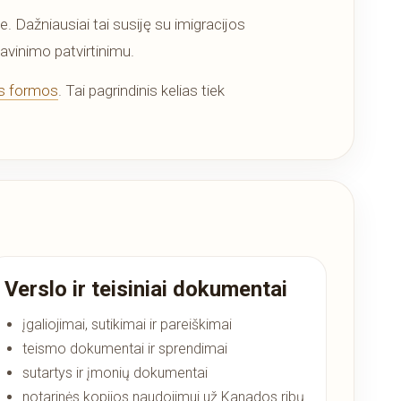
. Dažniausiai tai susiję su imigracijos
avinimo patvirtinimu.
ės formos
. Tai pagrindinis kelias tiek
Verslo ir teisiniai dokumentai
įgaliojimai, sutikimai ir pareiškimai
teismo dokumentai ir sprendimai
sutartys ir įmonių dokumentai
notarinės kopijos naudojimui už Kanados ribų