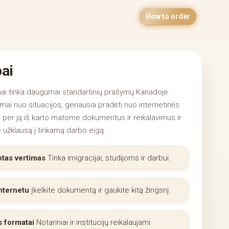
How to order
ai
ai tinka daugumai standartinių prašymų Kanadoje.
ai nuo situacijos, geriausia pradėti nuo internetinės
 per ją iš karto matome dokumentus ir reikalavimus ir
 užklausą į tinkamą darbo eigą.
otas vertimas
Tinka imigracijai, studijoms ir darbui.
nternetu
Įkelkite dokumentą ir gaukite kitą žingsnį.
s formatai
Notariniai ir institucijų reikalaujami