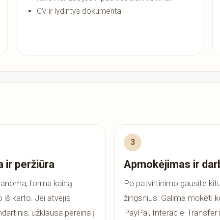
CV ir lydintys dokumentai
 ir peržiūra
Apmokėjimas ir dar
manoma, forma kainą
Po patvirtinimo gausite kit
 iš karto. Jei atvejis
žingsnius. Galima mokėti ko
dartinis, užklausa pereina į
PayPal, Interac e-Transfer i