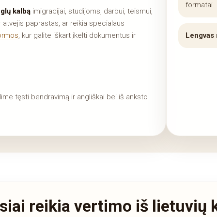
formatai.
glų kalbą
imigracijai, studijoms, darbui, teismui,
atvejis paprastas, ar reikia specialaus
formos
, kur galite iškart įkelti dokumentus ir
Lengvas 
alime tęsti bendravimą ir angliškai bei iš anksto
iai reikia vertimo iš lietuvių