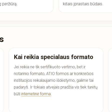
ę peržiūrą.
kitais įprastais būdais.
s
Kai reikia specialaus formato
Jei reikia ne tik sertifikuoto vertimo, bet ir
notarinio formato, ATIO formos ar konkrečios
institucijos reikalaujamo išdėstymo, galime tai
padaryti. Ir tokiais atvejais pradžia vis tiek turėtų
būti
internetinė forma
.