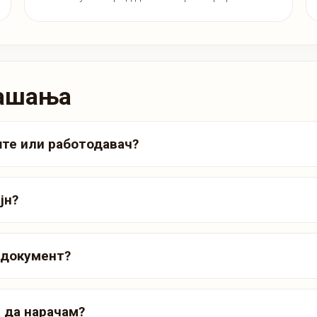
рашања
ште или работодавач?
јн?
 документ?
 да нарачам?