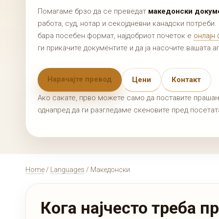
Помагаме брзо да се преведат
македонски докуме
работа, суд, нотар и секојдневни канадски потреби.
бара посебен формат, најдобриот почеток е
онлајн
ги прикачите документите и да ја насочите вашата а
Нарачајте превод
Цени
Контакт
Ако сакате, прво можете само да поставите праша
однапред да ги разгледаме скеновите пред посетата
Home
/
Languages
/ Македонски
Кога најчесто треба п