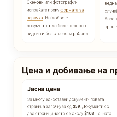
Скенови или фотографии
ведна
испраќате преку
формата за
случа
нарачка
. Најдобро е
барањ
документот да биде целосно
прове
видлив и без отсечени рабови.
Цена и добивање на п
Јасна цена
За многу едноставни документи првата
страница започнува од
$59
. Документи со
две страници често се околу
$108
. Точната