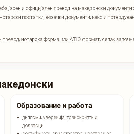
реба јасен и официјален превод на македонски документи 
нотарски постапки, возачки документи, како и потврдувањ
н превод, нотарска форма или ATIO формат, сепак започн
македонски
Образование и работа
дипломи, уверенија, транскрипти и
додатоци
сертификати, свидетелства и потврди за