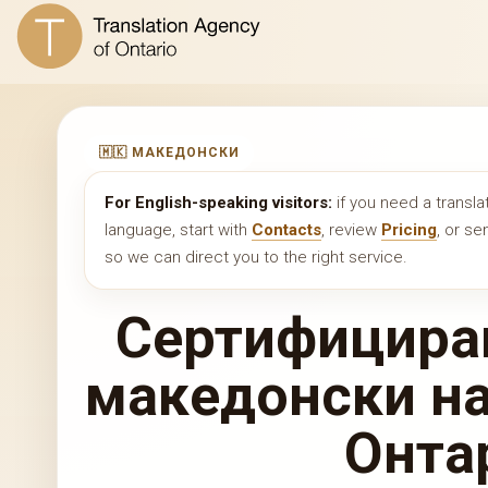
🇲🇰 МАКЕДОНСКИ
For English-speaking visitors:
if you need a transla
language, start with
Contacts
, review
Pricing
, or s
so we can direct you to the right service.
Сертифицира
македонски на
Онта