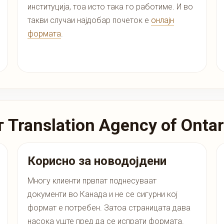
институција, тоа исто така го работиме. И во
такви случаи најдобар почеток е
онлајн
формата
.
Translation Agency of Ontar
Корисно за новодојдени
Многу клиенти првпат поднесуваат
документи во Канада и не се сигурни кој
формат е потребен. Затоа страницата дава
насока уште пред да се испрати формата.