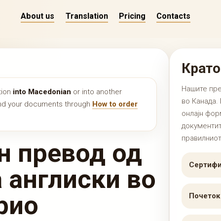
About us
Translation
Pricing
Contacts
Крато
Нашите пре
tion
into Macedonian
or into another
во Канада. 
end your documents through
How to order
онлајн фор
документит
правилниот
н превод од
Сертифи
 англиски во
рио
Почеток