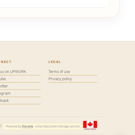
NNECT
LEGAL
e us on UPWORK
Terms of use
tube
Privacy policy
itter
tagram
dback
0.
Powered by
Docseta
- smart document storage service.