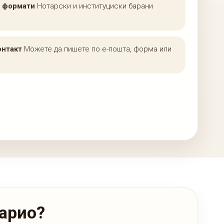
 формати
Нотарски и институциски барани
.
онтакт
Можете да пишете по е-пошта, форма или
тарио?