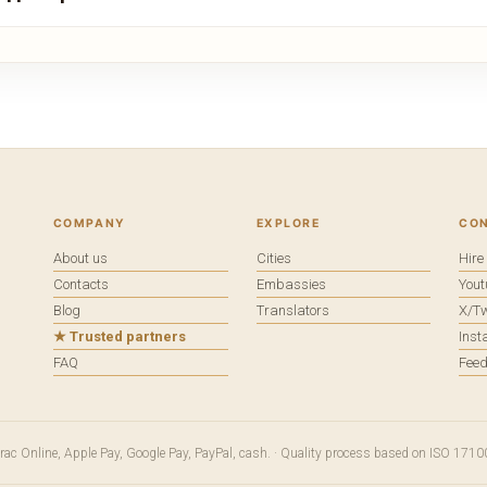
COMPANY
EXPLORE
CO
About us
Cities
Hir
Contacts
Embassies
You
Blog
Translators
X/Tw
★ Trusted partners
Ins
FAQ
Fee
terac Online, Apple Pay, Google Pay, PayPal, cash. · Quality process based on ISO 1710