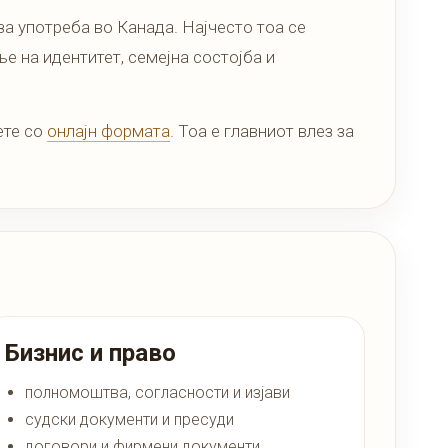
за употреба во Канада. Најчесто тоа се
е на идентитет, семејна состојба и
ете со
онлајн формата
. Тоа е главниот влез за
Бизнис и право
полномоштва, согласности и изјави
судски документи и пресуди
договори и фирмени документи