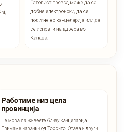
Готовиот превод може да се
да
добие електронски, да се
al,
подигне во канцеларија или да
се испрати на адреса во
Канада.
Работиме низ цела
провинција
Не мора да живеете близу канцеларија.
Примаме нарачки од Торонто, Отава и други