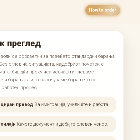
How to order
к преглед
води се соодветни за повеќето стандардни барања
Без оглед на ситуацијата, најдобриот почеток е
мата, бидејќи преку неа веднаш ги гледаме
е и барањата и го насочуваме барањето во
 работен процес.
циран превод
За имиграција, училиште и работа.
 онлајн
Качете документ и добијте следен чекор.