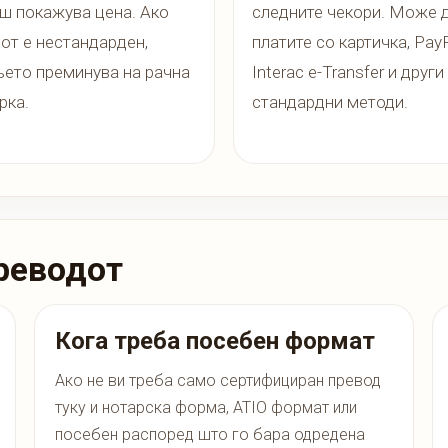
ш покажува цена. Ако
следните чекори. Може 
јот е нестандарден,
платите со картичка, PayP
ето преминува на рачна
Interac e-Transfer и други
рка.
стандардни методи.
реводот
Кога треба посебен формат
Ако не ви треба само сертифициран превод
туку и нотарска форма, ATIO формат или
посебен распоред што го бара одредена