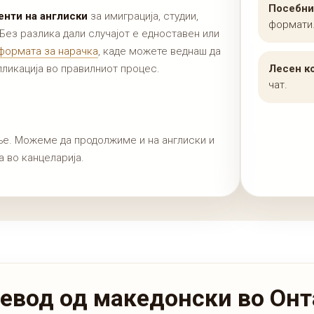
Посебни
нти на англиски
за имиграција, студии,
формати
 Без разлика дали случајот е едноставен или
 формата за нарачка
, каде можете веднаш да
пликација во правилниот процес.
Лесен к
чат.
ње. Можеме да продолжиме и на англиски и
 во канцеларија.
ревод од македонски во Он