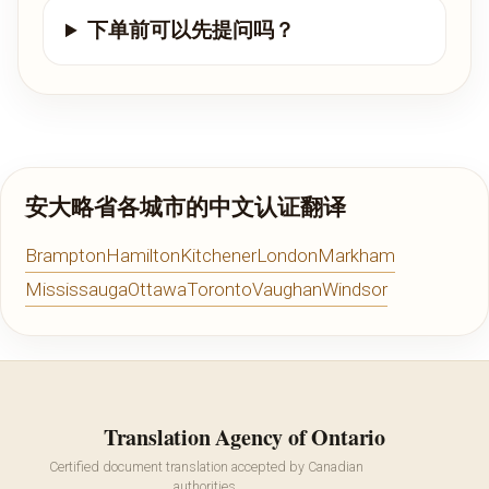
下单前可以先提问吗？
安大略省各城市的中文认证翻译
Brampton
Hamilton
Kitchener
London
Markham
Mississauga
Ottawa
Toronto
Vaughan
Windsor
Translation Agency of Ontario
Certified document translation accepted by Canadian
authorities.