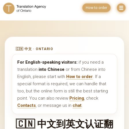
How to order
🇨🇳 中文 · ONTARIO
For English-speaking visitors:
if you need a
translation
into Chinese
or from Chinese into
English, please start with
How to order
. If a
special format is required, we can handle that
too, but the online form is still the best starting
point. You can also review
Pricing
, check
Contacts
, or message us in
chat
.
🇨🇳 中文到英文认证翻