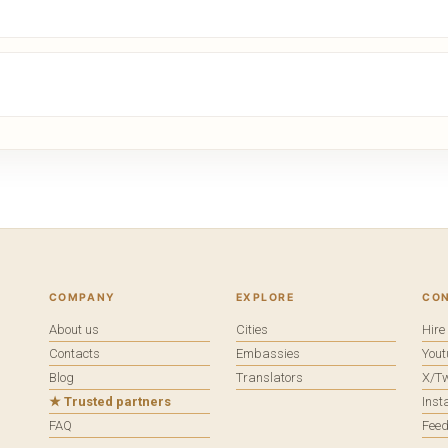
COMPANY
EXPLORE
CO
About us
Cities
Hir
Contacts
Embassies
You
Blog
Translators
X/Tw
★ Trusted partners
Ins
FAQ
Fee