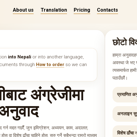
About us
Translation
Pricing
Contacts
छोटो व
हाम्रा अनुवादह
tion
into Nepali
or into another language,
अवस्था जे भए प
documents through
How to order
so we can
त्यसमार्फत हाम
पठाउँछौं।
ीबाट अंग्रेजीमा
प्रमाणित अन
 अनुवाद
अनलाइन सुरु 
र्न मद्दत गर्छौं, जुन इमिग्रेशन, अध्ययन, काम, अदालत,
विशेष ढाँचा
न
वा विशेष ढाँचा चाहिने होस्, सुरु गर्ने सबैभन्दा राम्रो माध्यम