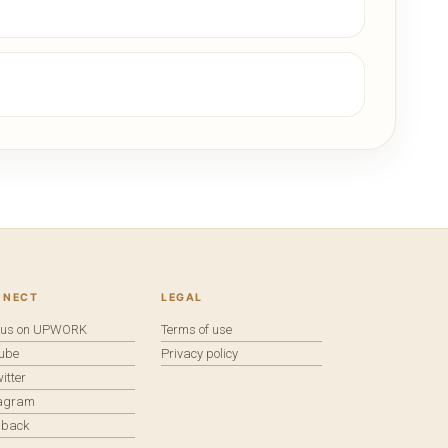
NNECT
LEGAL
e us on UPWORK
Terms of use
tube
Privacy policy
itter
tagram
dback