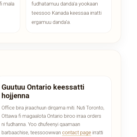
fi mala
fudhatamuu danda'a yookaan
teessoo Kanada keessaa irratti
ergamuu danda'a.
Guutuu Ontario keessatti
hojjenna
Office bira jiraachuun dirqama miti. Nuti Toronto,
Ottawa fi magaalota Ontario biroo irraa orders
ni fudhanna. Yoo dhufeenyi qaamaan
barbaachise, teessoowwan
contact page
irratti