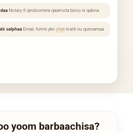
ddaa
Notary fi qindoomina qaamota biroo ni qabna.
ii salphaa
Email, formii ykn
chat
irratti nu qunnamaa.
moo yoom barbaachisa?