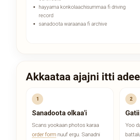
hayyama konkolaachisummaa fi driving
record
sanadoota waraanaa fi archive
Akkaataa ajajni itti ad
Sanadoota olkaa'i
Gati
Scans yookaan photos karaa
Yoo da
order form
nuuf ergu. Sanadni
battal