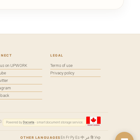
NNECT
LEGAL
e us on UPWORK
Terms of use
tube
Privacy policy
itter
tagram
dback
0.
Powered by
Docseta
- smart document storage service.
En
·
Fr
·
Ру
·
Es
·
中
·
عر
·
हि
·
Укр
OTHER LANGUAGES