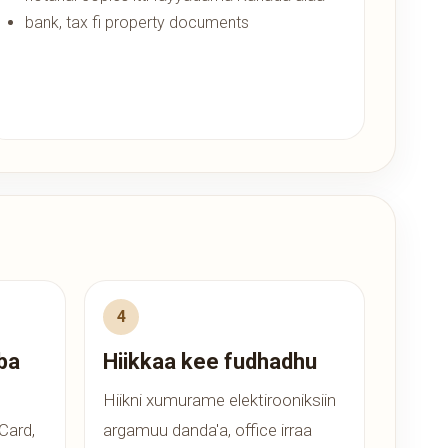
bank, tax fi property documents
aba
Hiikkaa kee fudhadhu
Hiikni xumurame elektirooniksiin
 Card,
argamuu danda'a, office irraa