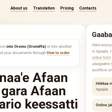
About us
Translation
Pricing
Contacts
Gaaba
Hiikni keen
tion
into Oromo (Oromiffa)
or into another
ni tajaajila.
end your documents through
How to order
online form
ulaagaalee f
workflow si
naa'e Afaan
Hiikkaa 
 gara Afaan
tajaajila.
tario keessatti
Online ja