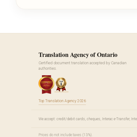
Translation Agency of Ontario
Certified document translation accepted by Canadian
authorities.
Top Translation Agency 2026
We accept: credit/debit cards, cheques, Interac e-Transfer, In
Prices do not include taxes (13%).