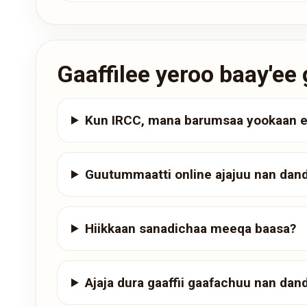
Gaaffilee yeroo baay'e
Kun IRCC, mana barumsaa yookaan em
Guutummaatti online ajajuu nan dand
Hiikkaan sanadichaa meeqa baasa?
Ajaja dura gaaffii gaafachuu nan dan