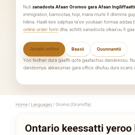
Nuti
sanadoota Afaan Oromoo gara Afaan Ingiliffaatti
immigration, barnootaa, hojii, mana murtii fi dhimma guyy
hiikna. Haalli kee salphaa ta'ee yookaan formaa addaa ba
online order form
dha; achitti sanadoota olkaa'uu fi gaa
Jalqabi online
Baasii
Quunnamtii
Yoo fedhan dura gaaffii qofa gaafachuu dandeessu. Nuti 
dandeenya; akkasumas gara office dhufuu dura scans i
Home
/
Languages
/ Oromo (Oromiffa)
Ontario keessatti yero