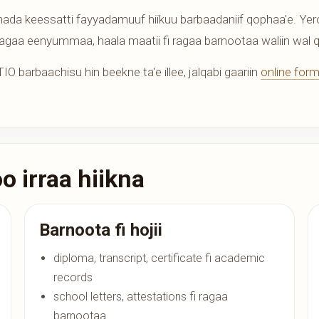
a keessatti fayyadamuuf hiikuu barbaadaniif qophaa'e. Yero
gaa eenyummaa, haala maatii fi ragaa barnootaa waliin wal 
O barbaachisu hin beekne ta'e illee, jalqabi gaariin
online for
 irraa hiikna
Barnoota fi hojii
diploma, transcript, certificate fi academic
records
school letters, attestations fi ragaa
barnootaa