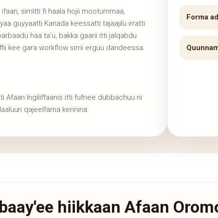
ifaan, sirriitti fi haala hojii mootummaa,
Forma a
aa guyyaatti Kanada keessatti tajaajilu irratti
rbaadu haa ta'u, bakka gaarii itti jalqabdu
ffii kee gara workflow sirrii erguu dandeessa.
Quunnamt
Afaan Ingiliffaanis itti fufnee dubbachuu ni
laaluun qajeelfama kennina.
o baay'ee hiikkaan Afaan Oro