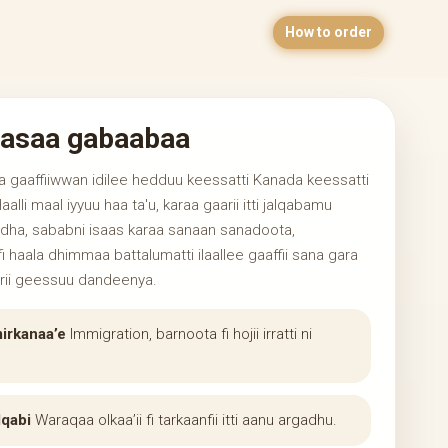
How to order
asaa gabaabaa
ya gaaffiiwwan idilee hedduu keessatti Kanada keessatti
 Haalli maal iyyuu haa ta'u, karaa gaarii itti jalqabamu
dha, sababni isaas karaa sanaan sanadoota,
i haala dhimmaa battalumatti ilaallee gaaffii sana gara
rrii geessuu dandeenya.
mirkanaa’e
Immigration, barnoota fi hojii irratti ni
lqabi
Waraqaa olkaa’ii fi tarkaanfii itti aanu argadhu.