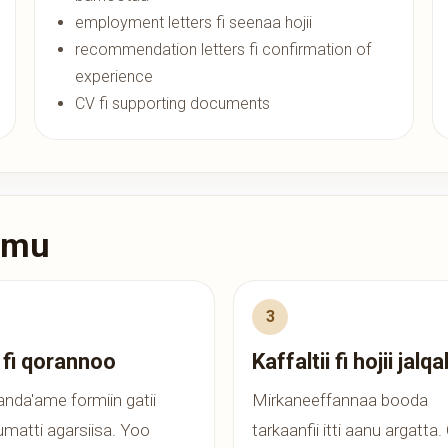
employment letters fi seenaa hojii
recommendation letters fi confirmation of
experience
CV fi supporting documents
eemu
i fi qorannoo
Kaffaltii fi hojii jalq
nda'ame formiin gatii
Mirkaneeffannaa booda
umatti agarsiisa. Yoo
tarkaanfii itti aanu argatta.