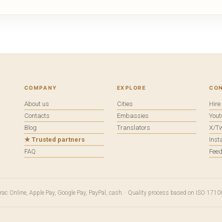
COMPANY
EXPLORE
CO
About us
Cities
Hir
Contacts
Embassies
You
Blog
Translators
X/Tw
★ Trusted partners
Ins
FAQ
Fee
terac Online, Apple Pay, Google Pay, PayPal, cash. · Quality process based on ISO 1710