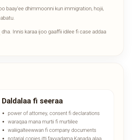
o baay'ee dhimmoonni kun immigration, hojii,
qabatu.
m
dha. Innis karaa ijoo gaaffii idilee fi case addaa
Daldalaa fi seeraa
power of attorney, consent fi declarations
waraqaa mana murtii fi murtiilee
waliigalteewwan fi company documents
notarial copies itti fayyadama Kanada alaa