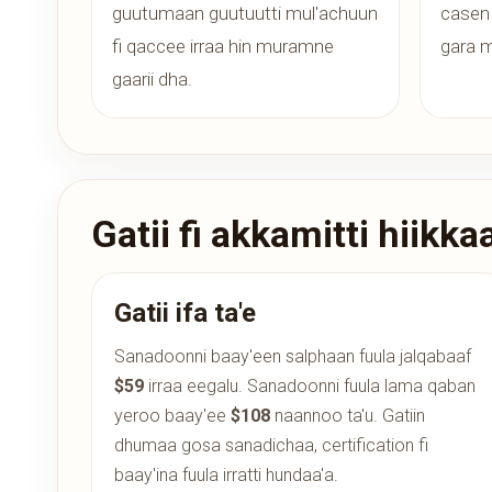
guutumaan guutuutti mul'achuun
casen 
fi qaccee irraa hin muramne
gara m
gaarii dha.
Gatii fi akkamitti hiikka
Gatii ifa ta'e
Sanadoonni baay'een salphaan fuula jalqabaaf
$59
irraa eegalu. Sanadoonni fuula lama qaban
yeroo baay'ee
$108
naannoo ta'u. Gatiin
dhumaa gosa sanadichaa, certification fi
baay'ina fuula irratti hundaa'a.