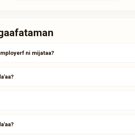
e gaafataman
ployerf ni mijataa?
a'aa?
da'aa?