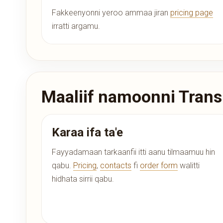
Fakkeenyonni yeroo ammaa jiran
pricing page
irratti argamu.
Maaliif namoonni Transl
Karaa ifa ta'e
Fayyadamaan tarkaanfii itti aanu tilmaamuu hin
qabu.
Pricing
,
contacts
fi
order form
walitti
hidhata sirrii qabu.