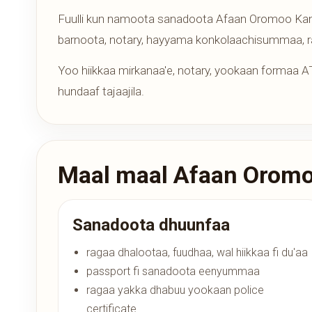
Fuulli kun namoota sanadoota Afaan Oromoo Kanad
barnoota, notary, hayyama konkolaachisummaa, ra
Yoo hiikkaa mirkanaa'e, notary, yookaan formaa ATI
hundaaf tajaajila.
Maal maal Afaan Oromoo
Sanadoota dhuunfaa
ragaa dhalootaa, fuudhaa, wal hiikkaa fi du'aa
passport fi sanadoota eenyummaa
ragaa yakka dhabuu yookaan police
certificate