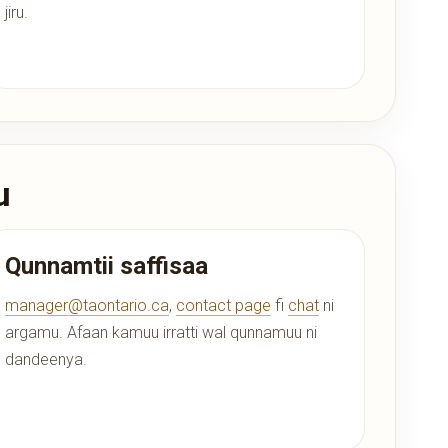
jiru.
u
Qunnamtii saffisaa
manager@taontario.ca
,
contact page
fi
chat
ni
argamu. Afaan kamuu irratti wal qunnamuu ni
dandeenya.