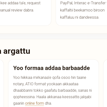
kee addaa ta'e, request
PayPal, Interac e-Transfer 
anual review dabra.
kaffaltii beekamoo biroon
kaffaluu ni dandeessa.
a argattu
Yoo formaa addaa barbaadde
Yoo hiikkaa mirkanaa'e qofa osoo hin taane
notary, ATIO format yookaan akkaataa
dhaabbanni tokko gaafatu barbaadde, sanas ni
qopheessina. Haala akkanaa keessattis jalqabi
gaariin
online form
dha.