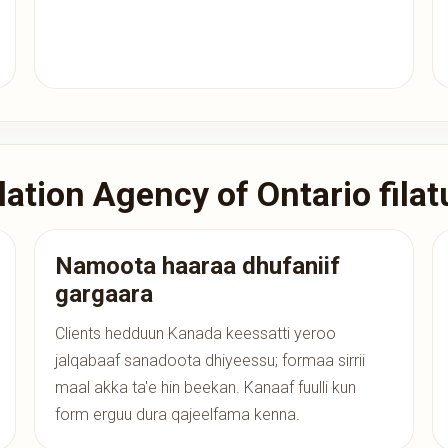
ation Agency of Ontario filat
Namoota haaraa dhufaniif
gargaara
Clients hedduun Kanada keessatti yeroo
jalqabaaf sanadoota dhiyeessu; formaa sirrii
maal akka ta'e hin beekan. Kanaaf fuulli kun
form erguu dura qajeelfama kenna.