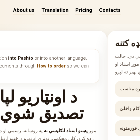
About us
Translation
Pricing
Contacts
ډه کتنه
سبې دي. حالت
tion
into Pashto
or into another language,
موږ اسناد او
documents through
How to order
so we can
د اونټاریو لپ
تصدیق شوي ژ
موږ
پښتو اسناد انګلیسي ته
په روښانه، رسمي او د ک
زده کړو، کار، محکمې، نوټري او نورو ورځنیو اړتی