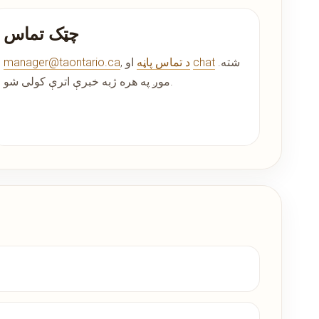
چټک تماس
شته.
chat
او
د تماس پاڼه
,
manager@taontario.ca
موږ په هره ژبه خبرې اترې کولی شو.