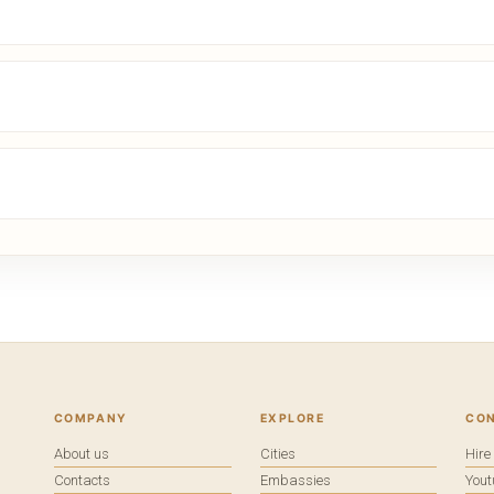
COMPANY
EXPLORE
CO
About us
Cities
Hir
Contacts
Embassies
You