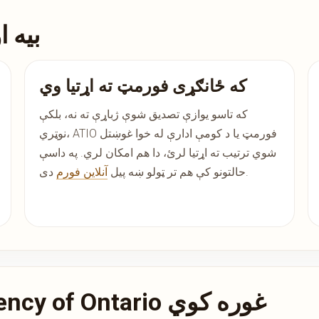
بیه ا
که ځانګړی فورمټ ته اړتیا وي
که تاسو یوازې تصدیق شوې ژباړې ته نه، بلکې
نوټري، ATIO فورمټ یا د کومې ادارې له خوا غوښتل
شوي ترتیب ته اړتیا لرئ، دا هم امکان لري. په داسې
دی.
حالتونو کې هم تر ټولو ښه پیل
آنلاین فورم
ولې خلک Translation Agency of Ontario غوره کوي