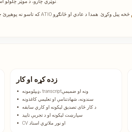
نوټري چارو، د موټر چلولو اسنادو، هویت، د کورنۍ حالت او تعلیمي ثبوتونو لپاره وي.
څخه پیل وکړئ. همدا د عادي او ځانګړو
زده کړه او کار
ډیپلومونه، transcriptونه او ضمیمې
سندونه، شهادتنامې او تعلیمي کاغذونه
د کار ځای تصدیق لیکونه او کاري سابقه
سپارښت لیکونه او د تجربې تایید
CV او نور ملاتړي اسناد