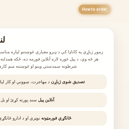
How to order
لن
زموږ ژباړې په کاناډا کې د ډېرو معياري غوښتنو لپاره منا
هر څه وي، د پيل غوره لاره آنلاين فورمه ده، ځکه همدلته 
شرطونه سمدستي وینو او غوښتنه سم کاري بهير ته لېږو.
د مهاجرت، ښوونې او کار لپاره مناسب.
تصدیق شوی ژباړن
سند پورته کړئ او بل ګام واخلئ.
آنلاین پیل
نوټري او د ادارو ځانګړي فورمټونه.
ځانګړي فورمټونه