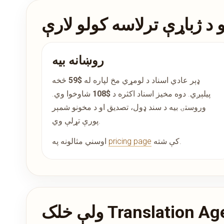
و د ژباړې ترلاسه کولو لارې
روښانه بیه
ډېر عادي اسناد د لومړي مخ لپاره له
$59
څخه
پیلېږي. دوه مخیز اسناد اکثره د
$108
شاوخوا وي.
وروستۍ بیه د سند ډول، تصدیق او د مخونو شمېر
پورې تړلې وي.
کې شته.
pricing page
اوسني مثالونه په