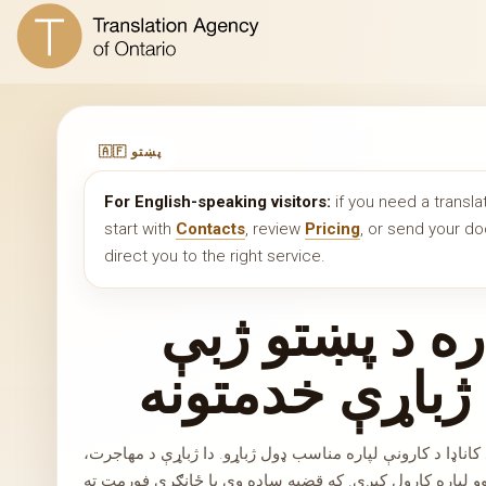
🇦🇫 پښتو
For English-speaking visitors:
if you need a transla
start with
Contacts
, review
Pricing
, or send your 
direct you to the right service.
اره د پښتو ژبې
باړې خدمتونه
اناډا د کارونې لپاره مناسب ډول ژباړو. دا ژباړې د مهاجرت،
اوو لپاره کارول کېږي. که قضیه ساده وي یا ځانګړي فورمټ ته