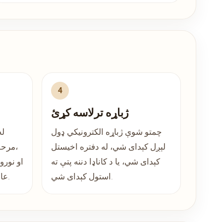
ژباړه ترلاسه کړئ
چمتو شوې ژباړه الکترونیکي ډول
له
لېږل کېدای شي، له دفتره اخیستل
مرحلې
کېدای شي، یا د کاناډا دننه پتې ته
استول کېدای شي.
عامو طریقو له لارې کېدای شي.