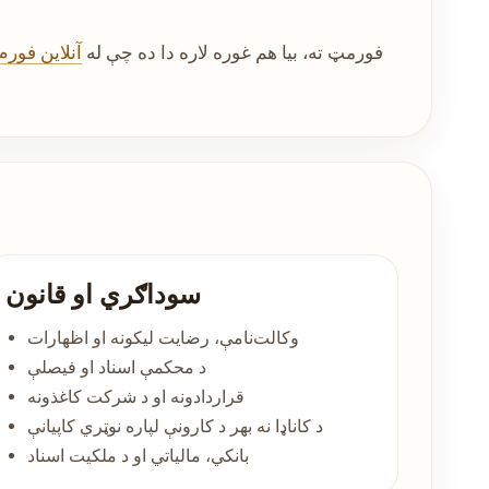
که تاسو نه پوهېږئ چې تصدیق شوې ژباړې ته اړتیا لرئ، نوټري بڼه ته، که د ATIO فورمټ ته، بیا هم غوره لاره دا ده چې له
آنلاین فورم
سوداګري او قانون
وکالت‌نامې، رضایت لیکونه او اظهارات
د محکمې اسناد او فیصلې
قراردادونه او د شرکت کاغذونه
د کاناډا نه بهر د کارونې لپاره نوټري کاپيانې
بانکي، مالیاتي او د ملکیت اسناد