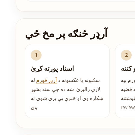
آرډر څنګه پر مخ ځي
 کتنه
اسناد پورته کړئ
م بیه
سکنونه یا عکسونه د
آرډر فورم
له
 قضیه
لارې رالېږئ. ښه ده چې سند بشپړ
 manual
ښکاره وي او څنډې یې پرې شوې نه
وي.