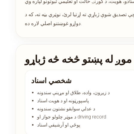
دواړو غوښتنو اصلي لاره ده.
موږ له پښتو څخه څه ژباړو
شخصي اسناد
د زیږون، واده، طلاق او مړینې سندونه
پاسپورټونه او د هویت اسناد
د عدلي سوابقو نشتون سندونه
د موټر چلولو جواز او driving record
پوځي او آرشیفي اسناد