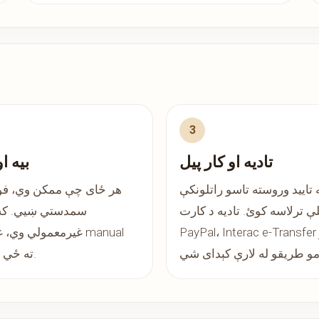
تادیه او کار پیل
بیه او
 تایید وروسته تاسو راتلونکې
هر ځای چې ممکن وي، فور
 ترلاسه کوئ. تادیه د کارت،
سمدستي ښيي. که
PayPal، Interac e-Transfer او نورو
غیرمعمولي وي، غوښتنه
review ته ځي.