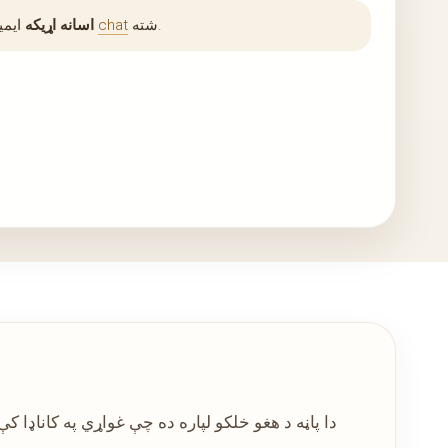
شته.
chat
ایمیل، فورم یا
اسانه اړیکه
دا پاڼه د هغو خلکو لپاره ده چې غواړي په کاناډا 