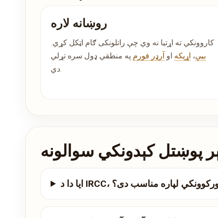
روښانه لاره
کاروونکي ته اړتیا نه وي چې راتلونکی ګام اټکل کړي.
بیې
،
اړیکه
او
آرډر فورم
په منطقي ډول سره تړلي
دي.
ر پوښتل کېدونکي سوالونه
ځي یا کار ورکوونکي لپاره مناسب دی؟