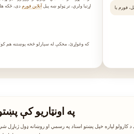
اړتیا ولري، تر ټولو ښه پیل
آنلاین فورم
دی، ځکه هلت
که وغواړئ، مخکې له سپارلو څخه پوښتنه هم کو
په اونټاریو کې پښتو
کې د کارولو لپاره خپل پښتو اسناد په رسمي او روښانه ډول ژباړل 