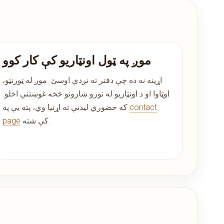
موږ په ټول اونټاریو کې کار کوو
اړینه نه ده چې دفتر ته نږدې اوسئ. موږ له ټورنټو،
اوټاوا او د اونټاریو له نورو ښارونو څخه غوښتنې اخلو.
contact
که حضوري لیدنې ته اړتیا وي، پته یې په
کې شته.
page