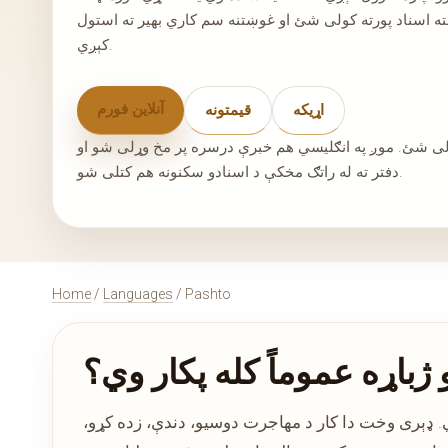
ه اسناد پورته کولی شئ او غوښتنه سم کاري بهیر ته استول
کېږي.
آنلاین فورم
اړیکه
قیمتونه
لی شئ. موږ په انګلیسي هم خبرې درسره پر مخ وړلی شو او
دفتر ته له راتګ مخکې د اسنادو سکنونه هم کتلی شو.
Home
/
Languages
/ Pashto
 ژباړه عموماً کله پکار وي؟
شي. ډېری وخت دا کار د مهاجرت دوسیو، دندې، زده کړو،