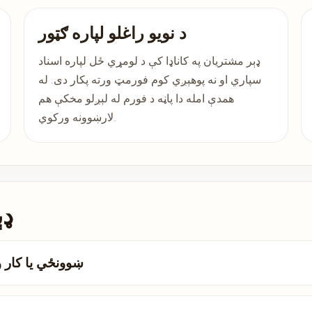
د نویو راغلو لپاره ګټور
ډېر مشتریان په کاناډا کې د لومړي ځل لپاره اسناد
سپاري او نه پوهېږي کوم فورمټ ورته پکار دی. له
همدې امله دا پاڼه د فورم له لېږلو مخکې هم
لارښوونه ورکوي.
ډې
ایا دا د IRCC، ښوون