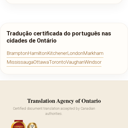
Tradução certificada do português nas
cidades de Ontário
Brampton
Hamilton
Kitchener
London
Markham
Mississauga
Ottawa
Toronto
Vaughan
Windsor
Translation Agency of Ontario
Certified document translation accepted by Canadian
authorities.