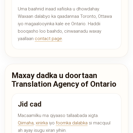
Uma baahnid inaad xafiiska u dhowdahay.
Waxaan dalabyo ka qaadannaa Toronto, Ottawa
iyo magaalooyinka kale ee Ontario. Haddii
booqasho loo baahdo, cinwaanadu waxay
yaallaan
contact page
.
Maxay dadka u doortaan
Translation Agency of Ontario
Jid cad
Macaamilku ma qiyaaso tallaabada xigta.
Qiimaha
,
xiriirka
iyo
foomka dalabka
si macquul
ah ayay isugu xiran yihiin.