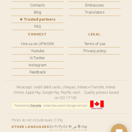
Contacts
Embassies
Blog
Translators
★ Trusted partners
FAQ
CONNECT
LEGAL
Hire us on UPWORK
Terms of use
Youtube
Privacy policy
X/Twitter
Instagram
Feedback
We accept: credit/debit cards, cheques, Interac e-Transfer, Interac
Online, Apple Pay, Google Pay, PayPal, cash. · Quality process based
on ISO 17100.
Powered by
Docseta
- smart document storage service.
Prices do not include taxes (13%).
En
·
Fr
·
Ру
·
Es
·
中
·
عر
·
हि
·
Укр
OTHER LANGUAGES