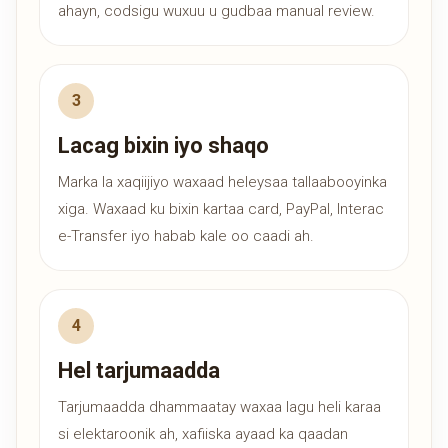
ahayn, codsigu wuxuu u gudbaa manual review.
Lacag bixin iyo shaqo
Marka la xaqiijiyo waxaad heleysaa tallaabooyinka
xiga. Waxaad ku bixin kartaa card, PayPal, Interac
e-Transfer iyo habab kale oo caadi ah.
Hel tarjumaadda
Tarjumaadda dhammaatay waxaa lagu heli karaa
si elektaroonik ah, xafiiska ayaad ka qaadan