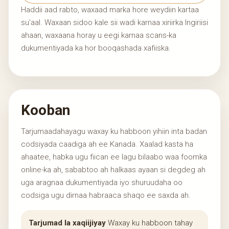
Haddii aad rabto, waxaad marka hore weydiin kartaa
su'aal. Waxaan sidoo kale sii wadi karnaa xiriirka Ingiriisi
ahaan, waxaana horay u eegi karnaa scans-ka
dukumentiyada ka hor booqashada xafiiska.
Kooban
Tarjumaadahayagu waxay ku habboon yihiin inta badan
codsiyada caadiga ah ee Kanada. Xaalad kasta ha
ahaatee, habka ugu fiican ee lagu bilaabo waa foomka
online-ka ah, sababtoo ah halkaas ayaan si degdeg ah
uga aragnaa dukumentiyada iyo shuruudaha oo
codsiga ugu dirnaa habraaca shaqo ee saxda ah.
Tarjumad la xaqiijiyay
Waxay ku habboon tahay