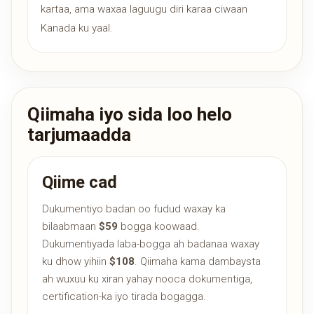
kartaa, ama waxaa laguugu diri karaa ciwaan
Kanada ku yaal.
Qiimaha iyo sida loo helo
tarjumaadda
Qiime cad
Dukumentiyo badan oo fudud waxay ka
bilaabmaan
$59
bogga koowaad.
Dukumentiyada laba-bogga ah badanaa waxay
ku dhow yihiin
$108
. Qiimaha kama dambaysta
ah wuxuu ku xiran yahay nooca dokumentiga,
certification-ka iyo tirada bogagga.