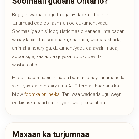
Soomaali gudaha Ontario?
Boggan waxaa loogu talagalay dadka u baahan
turjumaad cad oo rasmi ah oo dukumentiyada
Soomaaliga ah si loogu isticmaalo Kanada. Inta badan
waxay la xiriirtaa socdaalka, shaqada, waxbarashada,
arrimaha notary-ga, dukumentiyada darawalnimada,
aqoonsiga, xaaladda qoyska iyo caddeynta
waxbarasho.
Haddii aadan hubin in aad u baahan tahay turjumaad la
xaqiijiyay, qaab notary ama ATIO format, haddana ka
bilow
foomka online-ka
. Tani waa waddada ugu weyn
ee kiisaska caadiga ah iyo kuwa gaarka ahba.
Maxaan ka turjumnaa