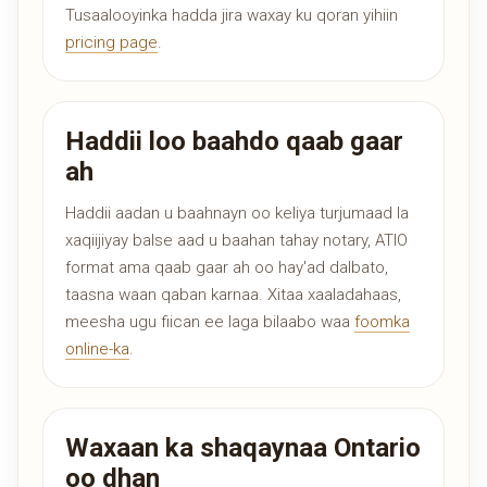
Tusaalooyinka hadda jira waxay ku qoran yihiin
pricing page
.
Haddii loo baahdo qaab gaar
ah
Haddii aadan u baahnayn oo keliya turjumaad la
xaqiijiyay balse aad u baahan tahay notary, ATIO
format ama qaab gaar ah oo hay'ad dalbato,
taasna waan qaban karnaa. Xitaa xaaladahaas,
meesha ugu fiican ee laga bilaabo waa
foomka
online-ka
.
Waxaan ka shaqaynaa Ontario
oo dhan