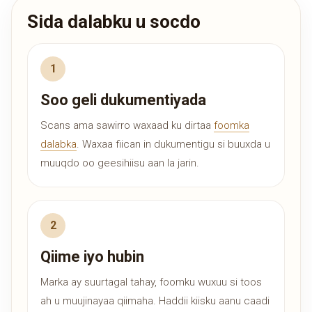
Sida dalabku u socdo
Soo geli dukumentiyada
Scans ama sawirro waxaad ku dirtaa
foomka
dalabka
. Waxaa fiican in dukumentigu si buuxda u
muuqdo oo geesihiisu aan la jarin.
Qiime iyo hubin
Marka ay suurtagal tahay, foomku wuxuu si toos
ah u muujinayaa qiimaha. Haddii kiisku aanu caadi