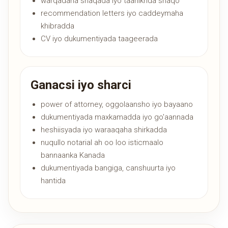
warqadaha shaqada iyo taariikhda shaqo
recommendation letters iyo caddeymaha
khibradda
CV iyo dukumentiyada taageerada
Ganacsi iyo sharci
power of attorney, oggolaansho iyo bayaano
dukumentiyada maxkamadda iyo go'aannada
heshiisyada iyo waraaqaha shirkadda
nuqullo notarial ah oo loo isticmaalo
bannaanka Kanada
dukumentiyada bangiga, canshuurta iyo
hantida