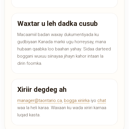
Waxtar u leh dadka cusub
Macaamiil badan waxay dukumentiyada ku
gudbiyaan Kanada markii ugu horreysay, mana
hubaan qaabka loo baahan yahay. Sidaa darteed
boggani wuxuu siinayaa jihayn kahor intaan la
dirin foomka.
Xiriir degdeg ah
manager@taontario.ca
,
bogga xiriirka
iyo
chat
waa la heli karaa. Waxaan ku wada xiriiri karnaa
luqad kasta.