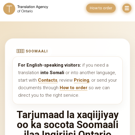
How to order
🇸🇴 SOOMAALI
For English-speaking visitors:
if you need a
translation
into Somali
or into another language,
start with
Contacts
, review
Pricing
, or send your
documents through
How to order
so we can
direct you to the right service.
Tarjumaad la xaqiijiyay
oo ka socota Soomaali
ilaa Ingiriisi Ontario