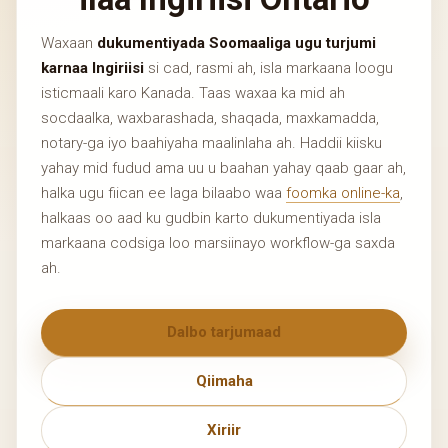
Waxaan
dukumentiyada Soomaaliga ugu turjumi
karnaa Ingiriisi
si cad, rasmi ah, isla markaana loogu
isticmaali karo Kanada. Taas waxaa ka mid ah
socdaalka, waxbarashada, shaqada, maxkamadda,
notary-ga iyo baahiyaha maalinlaha ah. Haddii kiisku
yahay mid fudud ama uu u baahan yahay qaab gaar ah,
halka ugu fiican ee laga bilaabo waa
foomka online-ka
,
halkaas oo aad ku gudbin karto dukumentiyada isla
markaana codsiga loo marsiinayo workflow-ga saxda
ah.
Dalbo tarjumaad
Qiimaha
Xiriir