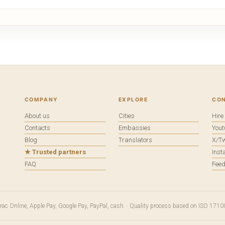
COMPANY
EXPLORE
CO
About us
Cities
Hir
Contacts
Embassies
You
Blog
Translators
X/Tw
★ Trusted partners
Ins
FAQ
Fee
terac Online, Apple Pay, Google Pay, PayPal, cash. · Quality process based on ISO 1710