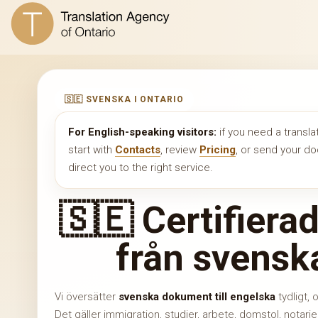
🇸🇪 SVENSKA I ONTARIO
For English-speaking visitors:
if you need a transla
start with
Contacts
, review
Pricing
, or send your 
direct you to the right service.
🇸🇪 Certifiera
från svenska
Vi översätter
svenska dokument till engelska
tydligt, 
Det gäller immigration, studier, arbete, domstol, notar