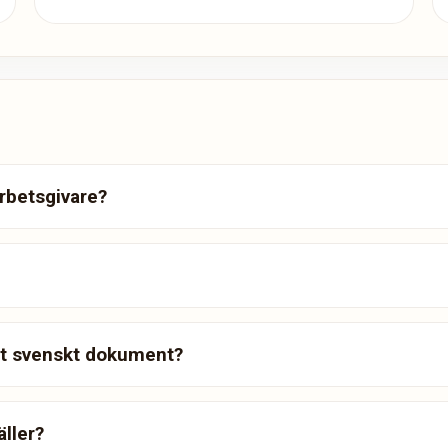
arbetsgivare?
tt svenskt dokument?
äller?