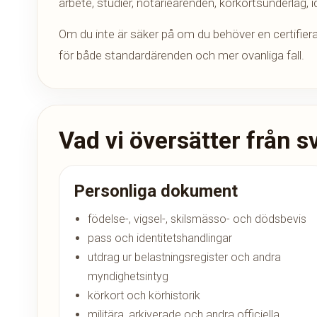
arbete, studier, notarieärenden, körkortsunderlag, i
Om du inte är säker på om du behöver en certifiera
för både standardärenden och mer ovanliga fall.
Vad vi översätter från 
Personliga dokument
födelse-, vigsel-, skilsmässo- och dödsbevis
pass och identitetshandlingar
utdrag ur belastningsregister och andra
myndighetsintyg
körkort och körhistorik
militära, arkiverade och andra officiella