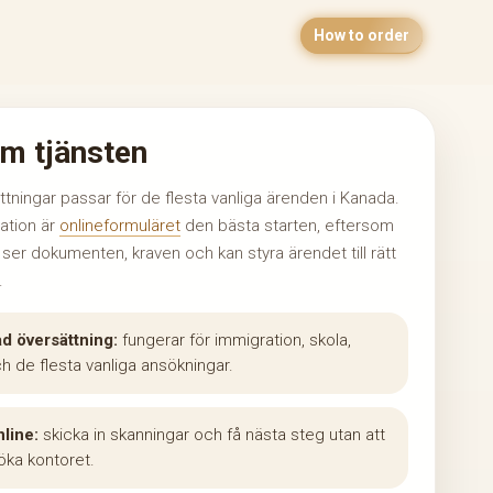
How to order
m tjänsten
ttningar passar för de flesta vanliga ärenden i Kanada.
uation är
onlineformuläret
den bästa starten, eftersom
t ser dokumenten, kraven och kan styra ärendet till rätt
.
ad översättning:
fungerar för immigration, skola,
h de flesta vanliga ansökningar.
nline:
skicka in skanningar och få nästa steg utan att
öka kontoret.