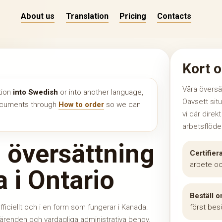
About us
Translation
Pricing
Contacts
Kort o
Våra översä
tion
into Swedish
or into another language,
Oavsett sit
documents through
How to order
so we can
vi där direk
arbetsflöde
d översättning
Certifier
arbete oc
 i Ontario
Beställ o
officiellt och i en form som fungerar i Kanada.
först bes
ieärenden och vardagliga administrativa behov.