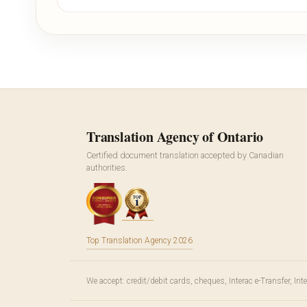
Translation Agency of Ontario
Certified document translation accepted by Canadian
authorities.
Top Translation Agency 2026
We accept: credit/debit cards, cheques, Interac e-Transfer, In