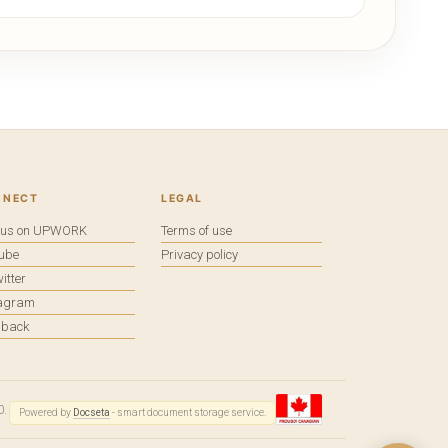
NNECT
LEGAL
e us on UPWORK
Terms of use
tube
Privacy policy
itter
tagram
dback
0.
Powered by
Docseta
- smart document storage service.