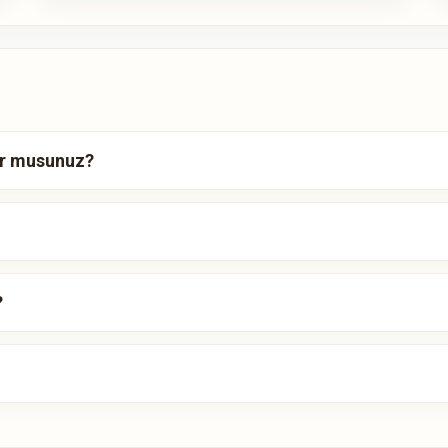
yor musunuz?
?