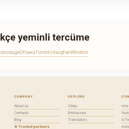
rkçe yeminli tercüme
sissauga
Ottawa
Toronto
Vaughan
Windsor
COMPANY
EXPLORE
CO
About us
Cities
Hir
Contacts
Embassies
You
Blog
Translators
X/Tw
★ Trusted partners
Ins