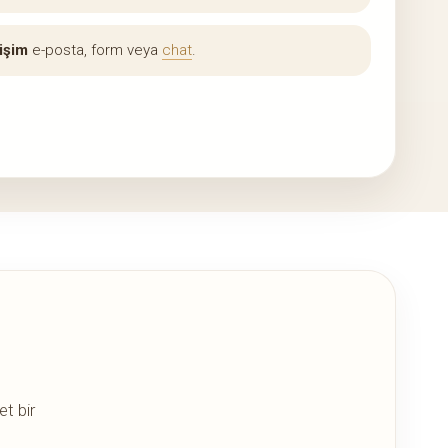
tişim
e-posta, form veya
chat
.
t bir