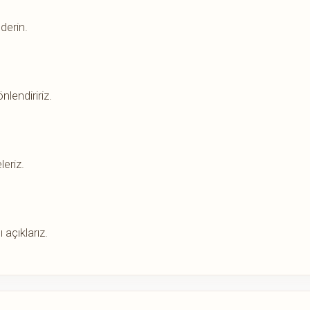
derin.
nlendiririz.
leriz.
 açıklarız.