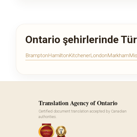
Ontario şehirlerinde Tü
Brampton
Hamilton
Kitchener
London
Markham
Mis
Translation Agency of Ontario
Certified document translation accepted by Canadian
authorities.