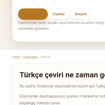
Online başla
Fiyatlar
İletişim
Özel format, noter tasdiki veya belirli bir kurumun isteğ
üzerinden gönderin.
Home
/
Languages
/ Turkish
Türkçe çeviri ne zaman g
Bu sayfa, Ontario’da veya belirli bir kurum için Türkçe
Göçmenlik, okul başvurusu, işveren, mahkeme, noter,
başlangıç noktası sunar.