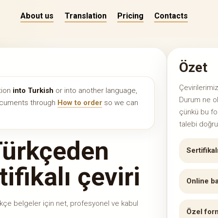
About us
Translation
Pricing
Contacts
Özet
Çevirilerim
tion
into Turkish
or into another language,
Durum ne ol
documents through
How to order
so we can
çünkü bu fo
talebi doğru 
Türkçeden
Sertifikal
ifikalı çeviri
Online ba
rkçe belgeler için net, profesyonel ve kabul
Özel for