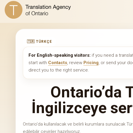
🇹🇷 TÜRKÇE
For English-speaking visitors:
if you need a transla
start with
Contacts
, review
Pricing
, or send your 
direct you to the right service.
Ontario’da 
İngilizceye sert
Ontario’da kullanılacak ve belirli kurumlara sunulacak Tü
edilebilir çeviriler hazırlıyoruz.