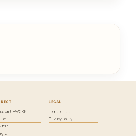
NNECT
LEGAL
e us on UPWORK
Terms of use
tube
Privacy policy
itter
tagram