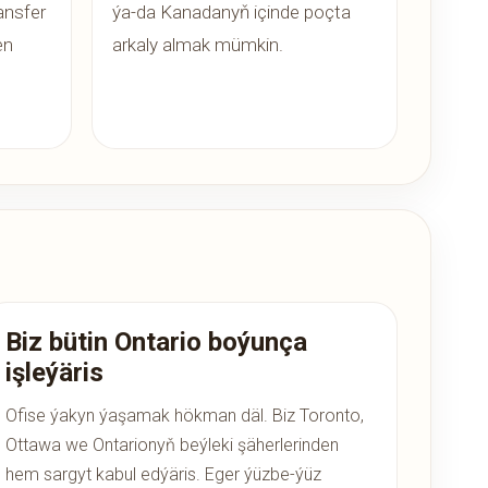
ansfer
ýa-da Kanadanyň içinde poçta
en
arkaly almak mümkin.
Biz bütin Ontario boýunça
işleýäris
Ofise ýakyn ýaşamak hökman däl. Biz Toronto,
Ottawa we Ontarionyň beýleki şäherlerinden
hem sargyt kabul edýäris. Eger ýüzbe-ýüz