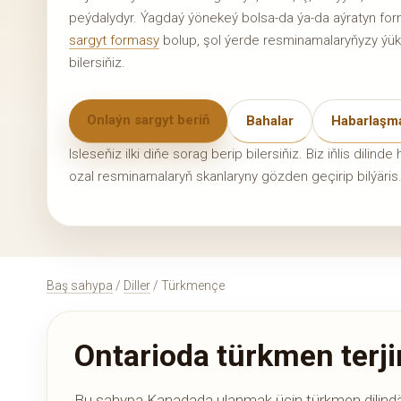
peýdalydyr. Ýagdaý ýönekeý bolsa-da ýa-da aýratyn fo
sargyt formasy
bolup, şol ýerde resminamalaryňyzy ýük
bilersiňiz.
Onlaýn sargyt beriň
Bahalar
Habarlaşma
Isleseňiz ilki diňe sorag berip bilersiňiz. Biz iňlis di
ozal resminamalaryň skanlaryny gözden geçirip bilýäris
Baş sahypa
/
Diller
/ Türkmençe
Ontarioda türkmen terj
Bu sahypa Kanadada ulanmak üçin türkmen dilindäk