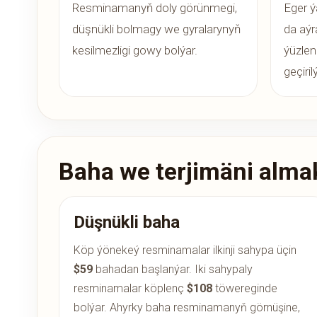
Resminamanyň doly görünmegi,
Eger ý
düşnükli bolmagy we gyralarynyň
da aýr
kesilmezligi gowy bolýar.
ýüzlen
geçiril
Baha we terjimäni almak
Düşnükli baha
Köp ýönekeý resminamalar ilkinji sahypa üçin
$59
bahadan başlanýar. Iki sahypaly
resminamalar köplenç
$108
töwereginde
bolýar. Ahyrky baha resminamanyň görnüşine,