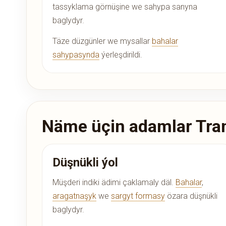
tassyklama görnüşine we sahypa sanyna
baglydyr.
Täze düzgünler we mysallar
bahalar
sahypasynda
ýerleşdirildi.
Näme üçin adamlar Tran
Düşnükli ýol
Müşderi indiki ädimi çaklamaly däl.
Bahalar
,
aragatnaşyk
we
sargyt formasy
özara düşnükli
baglydyr.