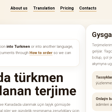
About us
Translation
Pricing
Contacts
Gysga
Terjimeleri
tion
into Turkmen
or into another language,
gelýär. Ýag
documents through
How to order
so we can
bolup, şol ý
akymyna ugr
da türkmen
Tassyklan
ýüzlenmel
lanan terjime
Onlaýn b
we Kanadada ulanmak üçin laýyk görnüşde
ädimleri a
ial işler we gündelik resminama zerurlyklary üçin