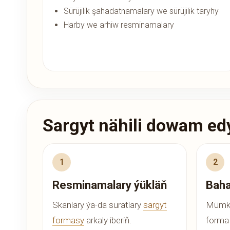
Sürüjilik şahadatnamalary we sürüjilik taryhy
Harby we arhiw resminamalary
Sargyt nähili dowam ed
Resminamalary ýükläň
Baha
Skanlary ýa-da suratlary
sargyt
Mümki
formasy
arkaly iberiň.
forma 