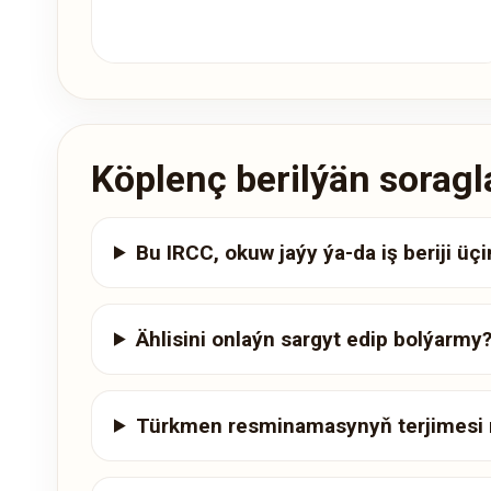
Köplenç berilýän soragl
Bu IRCC, okuw jaýy ýa-da iş beriji üç
Ählisini onlaýn sargyt edip bolýarmy
Türkmen resminamasynyň terjimesi 