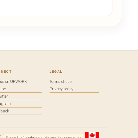
NNECT
LEGAL
e us on UPWORK
Terms of use
tube
Privacy policy
itter
tagram
dback
0.
Powered by
Docseta
- smart document storage service.