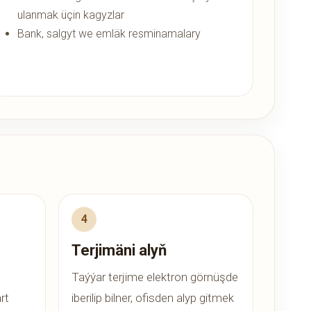
ulanmak üçin kagyzlar
Bank, salgyt we emläk resminamalary
Terjimäni alyň
Taýýar terjime elektron görnüşde
rt
iberilip bilner, ofisden alyp gitmek