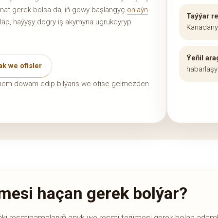
rmat gerek bolsa-da, iň gowy başlangyç
onlaýn
Taýýar r
läp, haýyşy dogry iş akymyna ugrukdyryp
Kanadany
Ýeňil ara
k we ofisler
habarlaşyp
linde hem dowam edip bilýäris we ofise gelmezden
.
imesi haçan gerek bolýar?
i resminamalaryň anyk we resmi terjimesi gerek bolan adamla