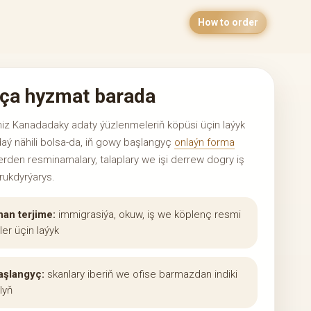
How to order
ça hyzmat barada
miz Kanadadaky adaty ýüzlenmeleriň köpüsi üçin laýyk
daý nähili bolsa-da, iň gowy başlangyç
onlaýn forma
erden resminamalary, talaplary we işi derrew dogry iş
ukdyrýarys.
an terjime:
immigrasiýa, okuw, iş we köplenç resmi
er üçin laýyk
aşlangyç:
skanlary iberiň we ofise barmazdan indiki
lyň