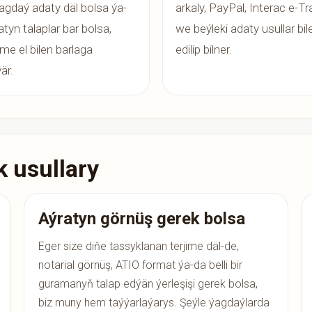
agdaý adaty däl bolsa ýa-
arkaly, PayPal, Interac e-Tr
atyn talaplar bar bolsa,
we beýleki adaty usullar bil
me el bilen barlaga
edilip bilner.
ýär.
 usullary
Aýratyn görnüş gerek bolsa
Eger size diňe tassyklanan terjime däl-de,
notarial görnüş, ATIO format ýa-da belli bir
guramanyň talap edýän ýerleşişi gerek bolsa,
biz muny hem taýýarlaýarys. Şeýle ýagdaýlarda