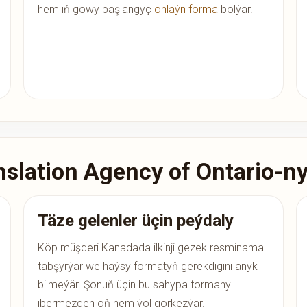
hem iň gowy başlangyç
onlaýn forma
bolýar.
slation Agency of Ontario-ny
Täze gelenler üçin peýdaly
Köp müşderi Kanadada ilkinji gezek resminama
tabşyrýar we haýsy formatyň gerekdigini anyk
bilmeýär. Şonuň üçin bu sahypa formany
ibermezden öň hem ýol görkezýär.