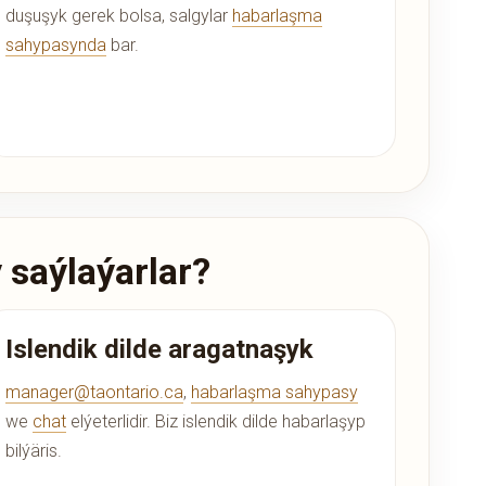
duşuşyk gerek bolsa, salgylar
habarlaşma
sahypasynda
bar.
 saýlaýarlar?
Islendik dilde aragatnaşyk
manager@taontario.ca
,
habarlaşma sahypasy
we
chat
elýeterlidir. Biz islendik dilde habarlaşyp
bilýäris.