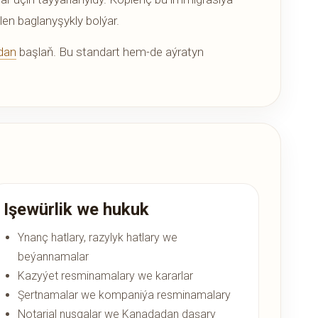
len baglanyşykly bolýar.
dan
başlaň. Bu standart hem-de aýratyn
Işewürlik we hukuk
Ynanç hatlary, razylyk hatlary we
beýannamalar
Kazyýet resminamalary we kararlar
Şertnamalar we kompaniýa resminamalary
Notarial nusgalar we Kanadadan daşary