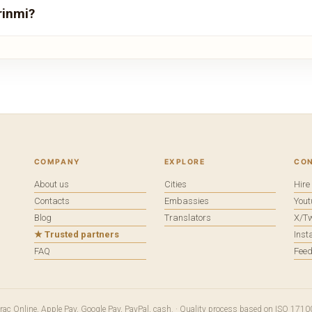
rinmi?
COMPANY
EXPLORE
CO
About us
Cities
Hir
Contacts
Embassies
You
Blog
Translators
X/Tw
★ Trusted partners
Ins
FAQ
Fee
terac Online, Apple Pay, Google Pay, PayPal, cash. · Quality process based on ISO 1710