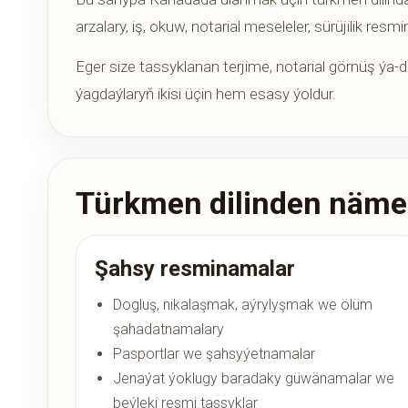
arzalary, iş, okuw, notarial meseleler, sürüjilik r
Eger size tassyklanan terjime, notarial görnüş ýa
ýagdaýlaryň ikisi üçin hem esasy ýoldur.
Türkmen dilinden nämele
Şahsy resminamalar
Dogluş, nikalaşmak, aýrylyşmak we ölüm
şahadatnamalary
Pasportlar we şahsyýetnamalar
Jenaýat ýoklugy baradaky güwänamalar we
beýleki resmi tassyklar