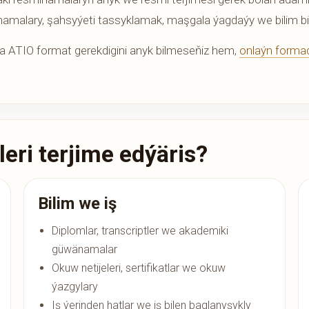
esminamalary, şahsyýeti tassyklamak, maşgala ýagdaýy we bilim bi
-da ATIO format gerekdigini anyk bilmeseňiz hem,
onlaýn forma
ri terjime edýäris?
Bilim we iş
Diplomlar, transcriptler we akademiki
güwänamalar
Okuw netijeleri, sertifikatlar we okuw
ýazgylary
Iş ýerinden hatlar we iş bilen baglanyşykly