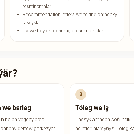
resminamalar
Recommendation letters we tejribe baradaky
tassyklar
CV we beýleki goşmaça resminamalar
ýär?
 we barlag
Töleg we iş
n bolan ýagdaýlarda
Tassyklamadan soň indiki
bahany derrew görkezýär.
ädimleri alarsyňyz. Töleg ka