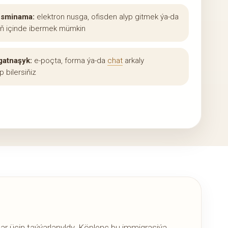
esminama:
elektron nusga, ofisden alyp gitmek ýa-da
ň içinde ibermek mümkin
gatnaşyk:
e-poçta, forma ýa-da
chat
arkaly
 bilersiňiz
r üçin taýýarlanyldy. Köplenç bu immigrasiýa