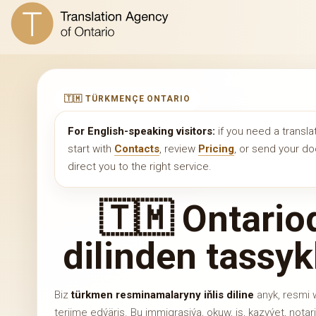
🇹🇲 TÜRKMENÇE ONTARIO
For English-speaking visitors:
if you need a transla
start with
Contacts
, review
Pricing
, or send your 
direct you to the right service.
🇹🇲 Ontario
dilinden tassyk
Biz
türkmen resminamalaryny iňlis diline
anyk, resmi 
terjime edýäris. Bu immigrasiýa, okuw, iş, kazyýet, notar