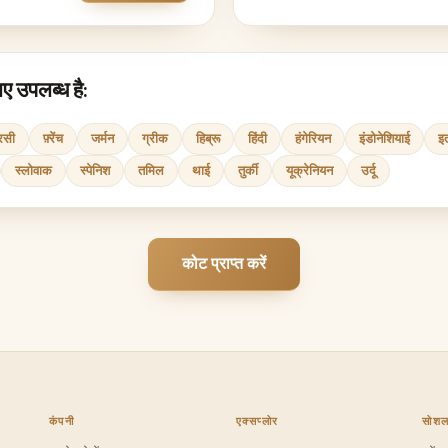
 उपलब्ध है:
रसी
फ़्रेंच
जर्मन
ग्रीक
हिब्रू
हिंदी
हंगेरियन
इंडोनेशियाई
इ
स्लोवाक
स्पेनिश
तमिल
थाई
तुर्की
यूक्रेनियन
उर्दू
कोट प्राप्त करें
कंपनी
एक्सप्लोर
सोश