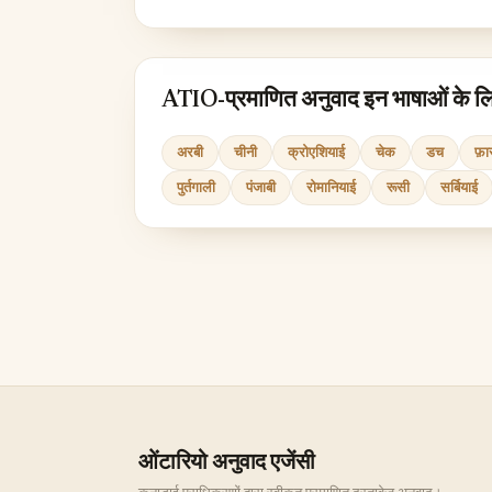
ATIO-प्रमाणित अनुवाद इन भाषाओं के लिए
अरबी
चीनी
क्रोएशियाई
चेक
डच
फ़ा
पुर्तगाली
पंजाबी
रोमानियाई
रूसी
सर्बियाई
ओंटारियो अनुवाद एजेंसी