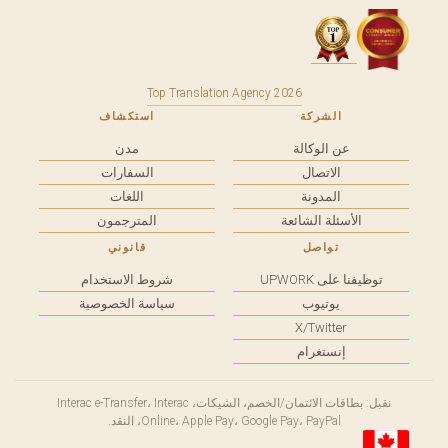
Top Translation Agency 2026
الشركة
استكشاف
عن الوكالة
مدن
الاتصال
السفارات
المدونة
اللغات
الأسئلة الشائعة
المترجمون
تواصل
قانوني
توظيفنا على UPWORK
شروط الاستخدام
يوتيوب
سياسة الخصوصية
X/Twitter
إنستغرام
نقبل: بطاقات الائتمان/الخصم، الشيكات، Interac e-Transfer، Interac
Online، Apple Pay، Google Pay، PayPal، النقد.