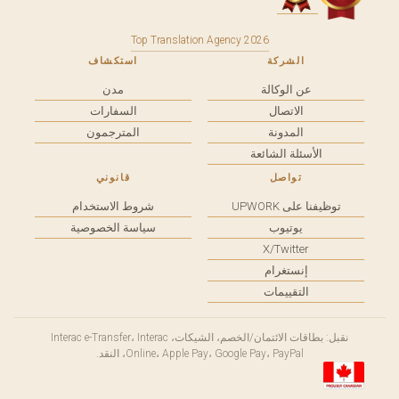
Top Translation Agency 2026
الشركة
استكشاف
عن الوكالة
مدن
الاتصال
السفارات
المدونة
المترجمون
الأسئلة الشائعة
تواصل
قانوني
توظيفنا على UPWORK
شروط الاستخدام
يوتيوب
سياسة الخصوصية
X/Twitter
إنستغرام
التقييمات
نقبل: بطاقات الائتمان/الخصم، الشيكات، Interac e-Transfer، Interac
Online، Apple Pay، Google Pay، PayPal، النقد.