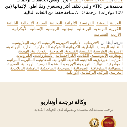
OCT
،
CPSO
،
OMVIC
،
PEBC
، إلخ.) وبعض الجامعات ترجمات
معتمدة من ATIO والتي تكلف أكثر وتستغرق وقتًا أطول لإكمالها (من
109 دولارات). ترجمة ATIO متاحة فقط من اللغات التالية:
العربية
الصينية
الفرنسية
الألمانية
اليونانية
العبرية
الإيطالية
اليابانية
الكورية
البولندية
البرتغالية
البنجابية
الروسية
الإسبانية
الأوكرانية
الأردية
الفيتنامية
نترجم أيضًا من:
الأفريقانية
،
الألبانية
،
الأمهرية
،
الأرمينية
،
الأذرية
،
البيلاروسية
،
البنغالية
،
البوسنية
،
البلغارية
،
الكرواتية
،
التشيكية
،
الدنماركية
،
الدارية
،
الهولندية
،
الإستونية
،
الفارسية
،
الفلبينية
،
الفنلندية
،
الجورجية
،
الغوجاراتية
،
الهندية
،
الهنغارية
،
الإندونيسية
،
الكنادية
،
الكازاخستانية
،
الكينيارواندية
،
الكيروندية
،
الكردية
،
القيرغيزية
،
اللاتينية
،
اللاتفية
،
الليتوانية
،
المقدونية
،
الماليزية
،
المراثية
،
المولدوفية
،
النيبالية
،
النرويجية
،
الأورومو
،
البشتو
،
الفارسية
،
الرومانية
،
الصربية
،
السنهالية
،
السلوفاكية
،
الصومالية
،
السويدية
،
الطاجيكية
،
التاميلية
،
التايلاندية
،
التغرينية
،
التركية
،
التركمانية
،
الأوزبكية
.
وكالة ترجمة أونتاريو
ترجمة مستندات معتمدة ومقبولة لدى الجهات الكندية.