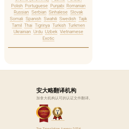
Polish
Portuguese
Punjabi
Romanian
Russian
Serbian
Sinhalese
Slovak
Somali
Spanish
Swahili
Swedish
Tajik
Tamil
Thai
Tigrinya
Turkish
Turkmen
Ukrainian
Urdu
Uzbek
Vietnamese
Exotic
安大略翻译机构
加拿大机构认可的认证文件翻译。