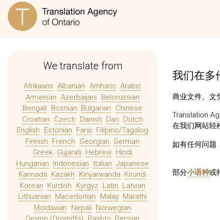
We translate from
我们在多伦
Afrikaans
Albanian
Amharic
Arabic
商业文件、文凭
Armenian
Azerbaijani
Belorussian
Bengali
Bosnian
Bulgarian
Chinese
Translatio
Croatian
Czech
Danish
Dari
Dutch
在我们网站轻
English
Estonian
Farsi
Filipino/Tagalog
Finnish
French
Georgian
German
如有任何问题
Greek
Gujarati
Hebrew
Hindi
Hungarian
Indonesian
Italian
Japanese
部分
小语种
或
Kannada
Kazakh
Kinyarwanda
Kirundi
Korean
Kurdish
Kyrgyz
Latin
Latvian
Lithuanian
Macedonian
Malay
Marathi
Moldavian
Nepali
Norwegian
Oromo (Oromiffa)
Pashto
Persian