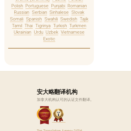
Polish
Portuguese
Punjabi
Romanian
Russian
Serbian
Sinhalese
Slovak
Somali
Spanish
Swahili
Swedish
Tajik
Tamil
Thai
Tigrinya
Turkish
Turkmen
Ukrainian
Urdu
Uzbek
Vietnamese
Exotic
安大略翻译机构
加拿大机构认可的认证文件翻译。