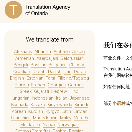
We translate from
我们在多伦
Afrikaans
Albanian
Amharic
Arabic
商业文件、文凭
Armenian
Azerbaijani
Belorussian
Bengali
Bosnian
Bulgarian
Chinese
Translatio
Croatian
Czech
Danish
Dari
Dutch
在我们网站轻
English
Estonian
Farsi
Filipino/Tagalog
Finnish
French
Georgian
German
如有任何问题
Greek
Gujarati
Hebrew
Hindi
Hungarian
Indonesian
Italian
Japanese
部分
小语种
或
Kannada
Kazakh
Kinyarwanda
Kirundi
Korean
Kurdish
Kyrgyz
Latin
Latvian
Lithuanian
Macedonian
Malay
Marathi
Moldavian
Nepali
Norwegian
Oromo (Oromiffa)
Pashto
Persian