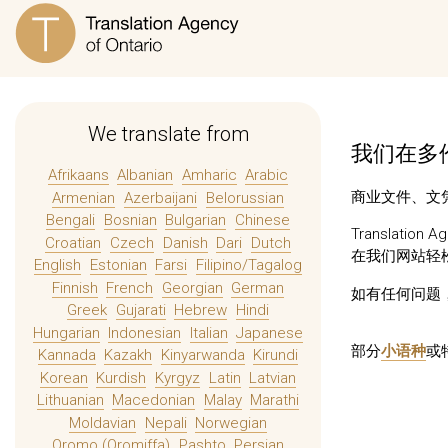
We translate from
我们在多伦
Afrikaans
Albanian
Amharic
Arabic
商业文件、文凭
Armenian
Azerbaijani
Belorussian
Bengali
Bosnian
Bulgarian
Chinese
Translatio
Croatian
Czech
Danish
Dari
Dutch
在我们网站轻
English
Estonian
Farsi
Filipino/Tagalog
Finnish
French
Georgian
German
如有任何问题
Greek
Gujarati
Hebrew
Hindi
Hungarian
Indonesian
Italian
Japanese
部分
小语种
或
Kannada
Kazakh
Kinyarwanda
Kirundi
Korean
Kurdish
Kyrgyz
Latin
Latvian
Lithuanian
Macedonian
Malay
Marathi
Moldavian
Nepali
Norwegian
Oromo (Oromiffa)
Pashto
Persian