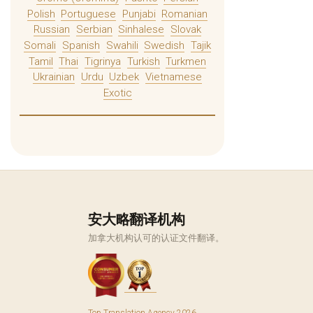
Polish
Portuguese
Punjabi
Romanian
Russian
Serbian
Sinhalese
Slovak
Somali
Spanish
Swahili
Swedish
Tajik
Tamil
Thai
Tigrinya
Turkish
Turkmen
Ukrainian
Urdu
Uzbek
Vietnamese
Exotic
安大略翻译机构
加拿大机构认可的认证文件翻译。