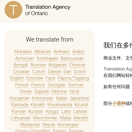
We translate from
我们在多伦
Afrikaans
Albanian
Amharic
Arabic
商业文件、文凭
Armenian
Azerbaijani
Belorussian
Bengali
Bosnian
Bulgarian
Chinese
Translatio
Croatian
Czech
Danish
Dari
Dutch
在我们网站轻
English
Estonian
Farsi
Filipino/Tagalog
Finnish
French
Georgian
German
如有任何问题
Greek
Gujarati
Hebrew
Hindi
Hungarian
Indonesian
Italian
Japanese
部分
小语种
或
Kannada
Kazakh
Kinyarwanda
Kirundi
Korean
Kurdish
Kyrgyz
Latin
Latvian
Lithuanian
Macedonian
Malay
Marathi
Moldavian
Nepali
Norwegian
Oromo (Oromiffa)
Pashto
Persian