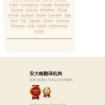
Polish
Portuguese
Punjabi
Romanian
Russian
Serbian
Sinhalese
Slovak
Somali
Spanish
Swahili
Swedish
Tajik
Tamil
Thai
Tigrinya
Turkish
Turkmen
Ukrainian
Urdu
Uzbek
Vietnamese
Exotic
安大略翻译机构
加拿大机构认可的认证文件翻译。