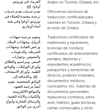
العربية، في تورونتو،
Arabic en Toronto, Ottawa, etc.
أوتاوا، إلخ
نقدم خدمات نقدم خدمات
Ofrecemos servicios de
ترجمة معتمدة للعملاء في
traducción certificada para
تورونتو، أوتاوا وفي بقية
clientes en Toronto, Ottawa y
أنحاء أونتاريو
el resto de Ontario.
ونقوم بترجمة شهادات
Traducimos certificados de
الزواج، وشهادات الميلاد،
matrimonio y nacimiento,
ورخص القيادة، وشهادات
licencias de conducir,
الشرطة، والدبلومات
certificados de antecedentes
والنصوص، وجوازات
penales, diplomas y
السفر، ومراسيم والطلاق،
expedientes académicos,
وأوراق التوكيلات، والوثائق
pasaportes y sentencias de
الطبية، وأوراق الاستئناف،
divorcio, poderes notariales,
... إلخ. وبالإضافة إلى
documentos médicos,
الوثائق الشخصية، نقوم
currículums, etc. Además de
أيضاً بترجمة العقود،
والمواقع الالكترونية،
documentos personales,
والكتيبات والأدلة التقنية،
traducimos contratos, sitios
والرسائل التجارية وأنواع
web, folletos, guías técnicas,
أخرى من الوثائق
cartas comerciales y otros