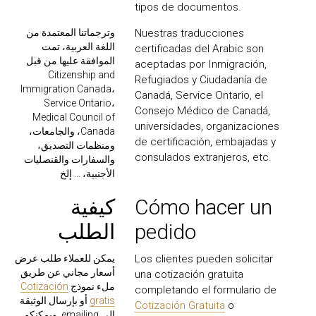
tipos de documentos.
وترجماتنا المعتمدة من
Nuestras traducciones
اللغة العربية، تمت
certificadas del Arabic son
الموافقة عليها من قبل
aceptadas por Inmigración,
Citizenship and
Refugiados y Ciudadanía de
Immigration Canada،
Canadá, Service Ontario, el
Service Ontario،
Consejo Médico de Canadá,
Medical Council of
universidades, organizaciones
Canada، والجامعات،
de certificación, embajadas y
ومنظمات التصديق،
consulados extranjeros, etc.
والسفارات والقنصليات
الأجنبية، ... إلخ
كيفية
Cómo hacer un
الطلب
pedido
يمكن للعملاء طلب عرض
Los clientes pueden solicitar
أسعار مجاني عن طريق
una cotización gratuita
Cotización
ملء نموذج
completando el formulario de
أو بإرسال الوثيقة
gratis
Cotización Gratuita
o
إلى emailing. ويمكنكم