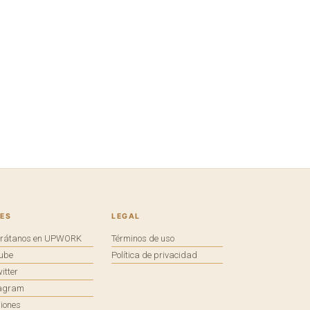
ES
LEGAL
trátanos en UPWORK
Términos de uso
tube
Política de privacidad
itter
tagram
iones