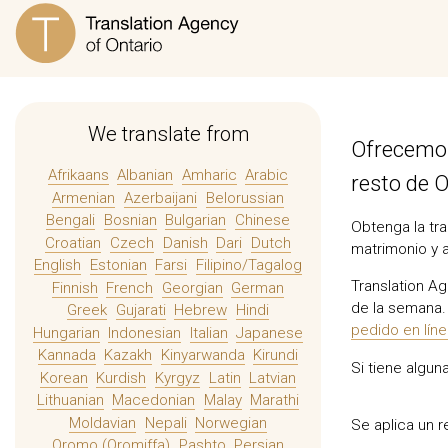
We translate from
Ofrecemos 
Afrikaans
Albanian
Amharic
Arabic
resto de O
Armenian
Azerbaijani
Belorussian
Bengali
Bosnian
Bulgarian
Chinese
Obtenga la tra
Croatian
Czech
Danish
Dari
Dutch
matrimonio y 
English
Estonian
Farsi
Filipino/Tagalog
Translation Ag
Finnish
French
Georgian
German
de la semana. 
Greek
Gujarati
Hebrew
Hindi
pedido en lín
Hungarian
Indonesian
Italian
Japanese
Kannada
Kazakh
Kinyarwanda
Kirundi
Si tiene algu
Korean
Kurdish
Kyrgyz
Latin
Latvian
Lithuanian
Macedonian
Malay
Marathi
Moldavian
Nepali
Norwegian
Se aplica un 
Oromo (Oromiffa)
Pashto
Persian