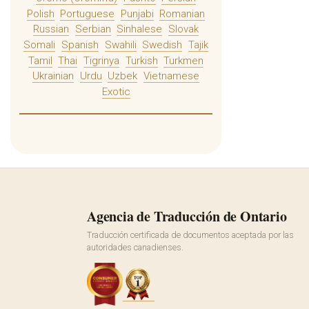
Polish
Portuguese
Punjabi
Romanian
Russian
Serbian
Sinhalese
Slovak
Somali
Spanish
Swahili
Swedish
Tajik
Tamil
Thai
Tigrinya
Turkish
Turkmen
Ukrainian
Urdu
Uzbek
Vietnamese
Exotic
Agencia de Traducción de Ontario
Traducción certificada de documentos aceptada por las
autoridades canadienses.