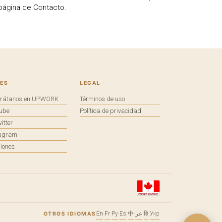
 página de Contacto.
ES
LEGAL
trátanos en UPWORK
Términos de uso
tube
Política de privacidad
itter
tagram
iones
En
·
Fr
·
Ру
·
Es
·
中
·
عر
·
हि
·
Укр
OTROS IDIOMAS