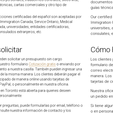
documentos p
 técnicas, cartas comerciales y otro tipo de
guías técnic
cciones certificadas del español son aceptadas por
Our certified
 Immigration Canada, Service Ontario, Medical
Immigration 
da, universidades, entidades certificadoras,
universities,
nsulados extranjeros, etc.
consulates, e
licitar
Cómo h
eden solicitar un presupuesto sin cargo
Los clientes 
uestro formulario
Cotización gratis
o enviando por
formulario d
ento a nuestra casilla. También pueden ingresar una
correo elect
e de la misma manera. Los clientes deberán pagar el
manera. Los 
icipado de manera online usando tarjetas de
tarjetas de c
 PayPal, o personalmente en nuestra oficina.
 en Toronto está abierta para quienes deseen
Nuestra ofic
ersonalmente.
un pedido en
r preguntas, puede formularlas por email, teléfono o
Si tiene algu
nsulte nuestra información de contacto y los
o en persona