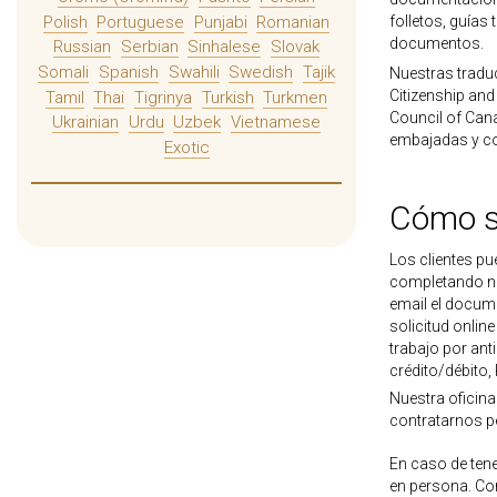
folletos, guías
Polish
Portuguese
Punjabi
Romanian
documentos.
Russian
Serbian
Sinhalese
Slovak
Somali
Spanish
Swahili
Swedish
Tajik
Nuestras tradu
Citizenship and
Tamil
Thai
Tigrinya
Turkish
Turkmen
Council of Cana
Ukrainian
Urdu
Uzbek
Vietnamese
embajadas y co
Exotic
Cómo so
Los clientes pu
completando n
email el docum
solicitud onlin
trabajo por ant
crédito/débito,
Nuestra oficina
contratarnos p
En caso de tene
en persona. Co