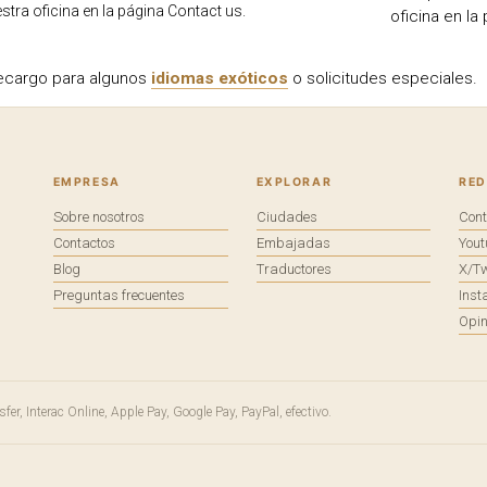
stra oficina en la página Contact us.
oficina en la
recargo para algunos
idiomas exóticos
o solicitudes especiales.
EMPRESA
EXPLORAR
RED
Sobre nosotros
Ciudades
Con
Contactos
Embajadas
You
Blog
Traductores
X/Tw
Preguntas frecuentes
Ins
Opin
fer, Interac Online, Apple Pay, Google Pay, PayPal, efectivo.