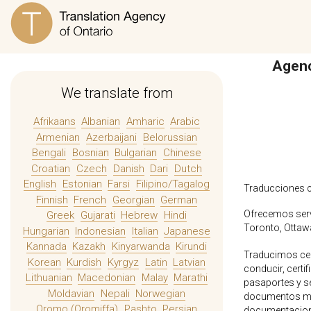
Agenc
We translate from
Afrikaans
Albanian
Amharic
Arabic
Armenian
Azerbaijani
Belorussian
Bengali
Bosnian
Bulgarian
Chinese
Croatian
Czech
Danish
Dari
Dutch
English
Estonian
Farsi
Filipino/Tagalog
Traducciones ce
Finnish
French
Georgian
German
Ofrecemos servi
Greek
Gujarati
Hebrew
Hindi
Toronto, Ottawa
Hungarian
Indonesian
Italian
Japanese
Kannada
Kazakh
Kinyarwanda
Kirundi
Traducimos cer
Korean
Kurdish
Kyrgyz
Latin
Latvian
conducir, certi
Lithuanian
Macedonian
Malay
Marathi
pasaportes y s
Moldavian
Nepali
Norwegian
documentos méd
Oromo (Oromiffa)
Pashto
Persian
documentacione