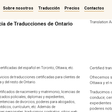
Sobre nosotros
Traducción
Precios
Contactos
Translation 
ia de Traducciones de Ontario
rtificadas del español en Toronto, Ottawa, etc.
Certified tra
cios de traducciones certificadas para clientes de
Ofrecemos se
 y del resto de Ontario.
Ottawa y el r
tificados de nacimiento y matrimonio, licencias de
Traducimos c
ficados policiales, diplomas y expedientes,
conducir, ce
entencias de divorcios, poderes para abogados,
expedientes 
icos, currículum, etc. Además de
poderes nota
s personales, traducimos contratos, sitios web,