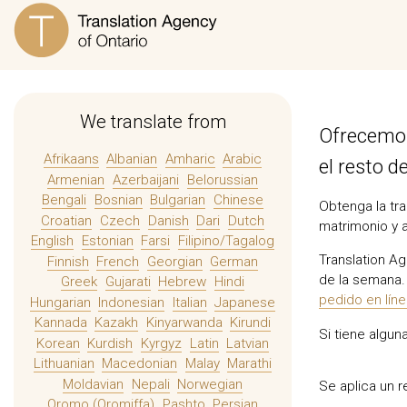
We translate from
Ofrecemos
Afrikaans
Albanian
Amharic
Arabic
el resto d
Armenian
Azerbaijani
Belorussian
Bengali
Bosnian
Bulgarian
Chinese
Obtenga la tra
Croatian
Czech
Danish
Dari
Dutch
matrimonio y 
English
Estonian
Farsi
Filipino/Tagalog
Translation Ag
Finnish
French
Georgian
German
de la semana. 
Greek
Gujarati
Hebrew
Hindi
pedido en lín
Hungarian
Indonesian
Italian
Japanese
Kannada
Kazakh
Kinyarwanda
Kirundi
Si tiene algu
Korean
Kurdish
Kyrgyz
Latin
Latvian
Lithuanian
Macedonian
Malay
Marathi
Moldavian
Nepali
Norwegian
Se aplica un 
Oromo (Oromiffa)
Pashto
Persian