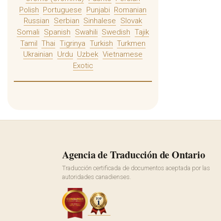
Polish
Portuguese
Punjabi
Romanian
Russian
Serbian
Sinhalese
Slovak
Somali
Spanish
Swahili
Swedish
Tajik
Tamil
Thai
Tigrinya
Turkish
Turkmen
Ukrainian
Urdu
Uzbek
Vietnamese
Exotic
Agencia de Traducción de Ontario
Traducción certificada de documentos aceptada por las
autoridades canadienses.