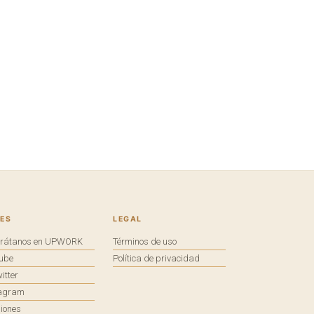
ES
LEGAL
trátanos en UPWORK
Términos de uso
tube
Política de privacidad
itter
tagram
iones