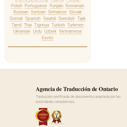
Polish
Portuguese
Punjabi
Romanian
Russian
Serbian
Sinhalese
Slovak
Somali
Spanish
Swahili
Swedish
Tajik
Tamil
Thai
Tigrinya
Turkish
Turkmen
Ukrainian
Urdu
Uzbek
Vietnamese
Exotic
Agencia de Traducción de Ontario
Traducción certificada de documentos aceptada por las
autoridades canadienses.