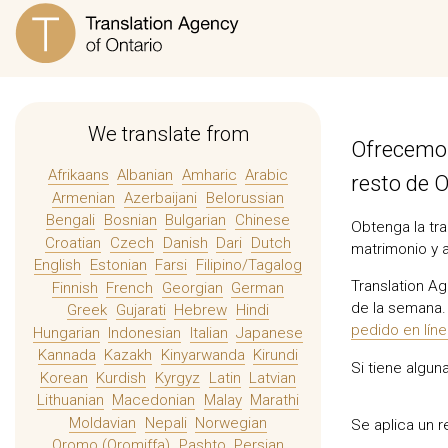
We translate from
Ofrecemos
Afrikaans
Albanian
Amharic
Arabic
resto de O
Armenian
Azerbaijani
Belorussian
Bengali
Bosnian
Bulgarian
Chinese
Obtenga la tra
Croatian
Czech
Danish
Dari
Dutch
matrimonio y 
English
Estonian
Farsi
Filipino/Tagalog
Translation Ag
Finnish
French
Georgian
German
de la semana. 
Greek
Gujarati
Hebrew
Hindi
pedido en lín
Hungarian
Indonesian
Italian
Japanese
Kannada
Kazakh
Kinyarwanda
Kirundi
Si tiene algu
Korean
Kurdish
Kyrgyz
Latin
Latvian
Lithuanian
Macedonian
Malay
Marathi
Moldavian
Nepali
Norwegian
Se aplica un 
Oromo (Oromiffa)
Pashto
Persian