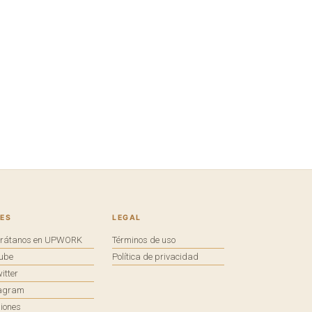
ES
LEGAL
trátanos en UPWORK
Términos de uso
tube
Política de privacidad
itter
tagram
iones