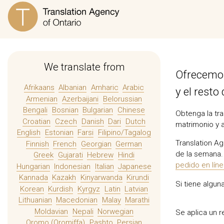
We translate from
Ofrecemos
Afrikaans
Albanian
Amharic
Arabic
y el resto
Armenian
Azerbaijani
Belorussian
Bengali
Bosnian
Bulgarian
Chinese
Obtenga la tra
Croatian
Czech
Danish
Dari
Dutch
matrimonio y 
English
Estonian
Farsi
Filipino/Tagalog
Translation Ag
Finnish
French
Georgian
German
de la semana. 
Greek
Gujarati
Hebrew
Hindi
pedido en lín
Hungarian
Indonesian
Italian
Japanese
Kannada
Kazakh
Kinyarwanda
Kirundi
Si tiene algu
Korean
Kurdish
Kyrgyz
Latin
Latvian
Lithuanian
Macedonian
Malay
Marathi
Moldavian
Nepali
Norwegian
Se aplica un 
Oromo (Oromiffa)
Pashto
Persian