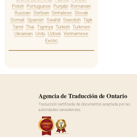
Polish
Portuguese
Punjabi
Romanian
Russian
Serbian
Sinhalese
Slovak
Somali
Spanish
Swahili
Swedish
Tajik
Tamil
Thai
Tigrinya
Turkish
Turkmen
Ukrainian
Urdu
Uzbek
Vietnamese
Exotic
Agencia de Traducción de Ontario
Traducción certificada de documentos aceptada por las
autoridades canadienses.