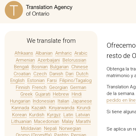
We translate from
Ofrecemos
Afrikaans
Albanian
Amharic
Arabic
resto de O
Armenian
Azerbaijani
Belorussian
Bengali
Bosnian
Bulgarian
Chinese
Obtenga la tra
Croatian
Czech
Danish
Dari
Dutch
matrimonio y 
English
Estonian
Farsi
Filipino/Tagalog
Translation Ag
Finnish
French
Georgian
German
de la semana. 
Greek
Gujarati
Hebrew
Hindi
pedido en lín
Hungarian
Indonesian
Italian
Japanese
Kannada
Kazakh
Kinyarwanda
Kirundi
Si tiene algu
Korean
Kurdish
Kyrgyz
Latin
Latvian
Lithuanian
Macedonian
Malay
Marathi
Moldavian
Nepali
Norwegian
Se aplica un 
Oromo (Oromiffa)
Pashto
Persian