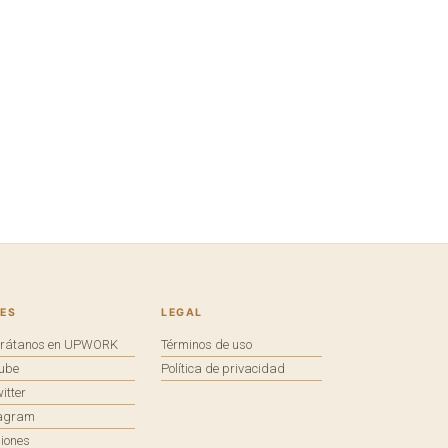
ES
LEGAL
trátanos en UPWORK
Términos de uso
tube
Política de privacidad
itter
tagram
iones