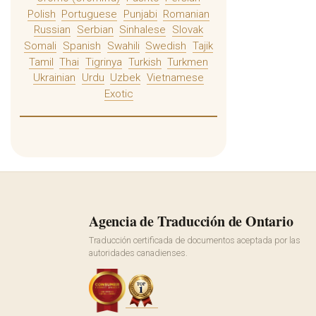
Polish
Portuguese
Punjabi
Romanian
Russian
Serbian
Sinhalese
Slovak
Somali
Spanish
Swahili
Swedish
Tajik
Tamil
Thai
Tigrinya
Turkish
Turkmen
Ukrainian
Urdu
Uzbek
Vietnamese
Exotic
Agencia de Traducción de Ontario
Traducción certificada de documentos aceptada por las
autoridades canadienses.