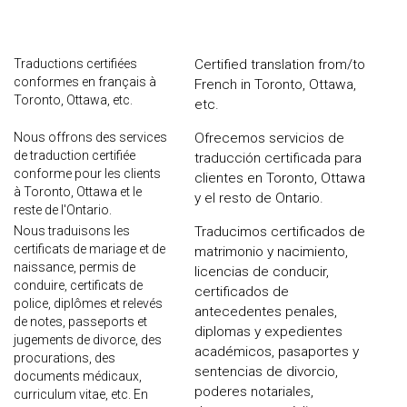
Traductions certifiées
Certified translation from/to
conformes en français à
French in Toronto, Ottawa,
Toronto, Ottawa, etc.
etc.
Nous offrons des services
Ofrecemos servicios de
de traduction certifiée
traducción certificada para
conforme pour les clients
clientes en Toronto, Ottawa
à Toronto, Ottawa et le
y el resto de Ontario.
reste de l'Ontario.
Nous traduisons les
Traducimos certificados de
certificats de mariage et de
matrimonio y nacimiento,
naissance, permis de
licencias de conducir,
conduire, certificats de
certificados de
police, diplômes et relevés
antecedentes penales,
de notes, passeports et
diplomas y expedientes
jugements de divorce, des
académicos, pasaportes y
procurations, des
sentencias de divorcio,
documents médicaux,
poderes notariales,
curriculum vitae, etc. En