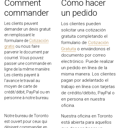
Comment
Cómo hacer
commander
un pedido
Les clients peuvent
Los clientes pueden
demander un devis gratuit
solicitar una cotización
en remplissant le
gratuita completando el
formulaire de
Cotización
formulario de
Cotización
gratis
ou nous faire
Gratuita
o enviándonos el
parvenir le document par
documento por correo
courriel. Vous pouvez
electrónico. Puede realizar
passer une commande en
un pedido en línea de la
ligne de la même manière.
misma manera. Los clientes
Les clients payent à
pagan por adelantado el
l'avance le travail au
moyen de carte de
trabajo en línea con tarjetas
crédit/débit, PayPal ou en
de crédito/débito, PayPal o
personne à notre bureau.
en persona en nuestra
oficina.
Notre bureau de Toronto
Nuestra oficina en Toronto
est ouvert pour ceux qui
está abierta para aquellos
désirent commander en