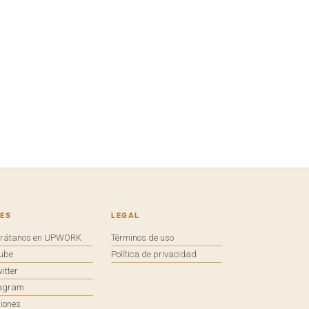
ES
LEGAL
trátanos en UPWORK
Términos de uso
tube
Política de privacidad
itter
tagram
iones