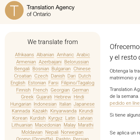
We translate from
Ofrecemos
Afrikaans
Albanian
Amharic
Arabic
y el resto
Armenian
Azerbaijani
Belorussian
Bengali
Bosnian
Bulgarian
Chinese
Obtenga la tra
Croatian
Czech
Danish
Dari
Dutch
matrimonio y 
English
Estonian
Farsi
Filipino/Tagalog
Translation Ag
Finnish
French
Georgian
German
de la semana. 
Greek
Gujarati
Hebrew
Hindi
pedido en lín
Hungarian
Indonesian
Italian
Japanese
Kannada
Kazakh
Kinyarwanda
Kirundi
Si tiene algu
Korean
Kurdish
Kyrgyz
Latin
Latvian
Lithuanian
Macedonian
Malay
Marathi
Moldavian
Nepali
Norwegian
Se aplica un 
Oromo (Oromiffa)
Pashto
Persian