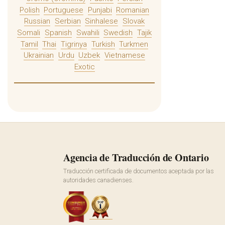
Polish
Portuguese
Punjabi
Romanian
Russian
Serbian
Sinhalese
Slovak
Somali
Spanish
Swahili
Swedish
Tajik
Tamil
Thai
Tigrinya
Turkish
Turkmen
Ukrainian
Urdu
Uzbek
Vietnamese
Exotic
Agencia de Traducción de Ontario
Traducción certificada de documentos aceptada por las
autoridades canadienses.