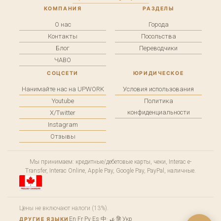
КОМПАНИЯ
РАЗДЕЛЫ
О нас
Города
Контакты
Посольства
Блог
Переводчики
ЧАВО
СОЦСЕТИ
ЮРИДИЧЕСКОЕ
Нанимайте нас на UPWORK
Условия использования
Youtube
Политика
конфиденциальности
X/Twitter
Instagram
Отзывы
Мы принимаем: кредитные/дебетовые карты, чеки, Interac e-
Transfer, Interac Online, Apple Pay, Google Pay, PayPal, наличные.
Цены не включают налоги (13%).
En
·
Fr
·
Ру
·
Es
·
中
·
عر
·
हि
·
Укр
ДРУГИЕ ЯЗЫКИ