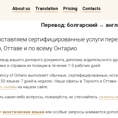
About us
Translation
Pricing
Contacts
Перевод: болгарский ↔ анг
ставляем сертифицированные услуги перево
, Оттаве и по всему Онтарио.
евод вашего делового документа, диплома, водительского уд
аке и справки из полиции в течение 1-3 рабочих дней.
Agency of Ontario выполняет обычные, сертифицированные, но
 50 языках 7 дней в неделю. Наши офисы в Торонто и Оттаве
ть онлайн
на нашем сайте.
сть какие-либо вопросы, пожалуйста, не стесняйтесь
связаться
е
экзотические языки
или особые запросы взимается дополн