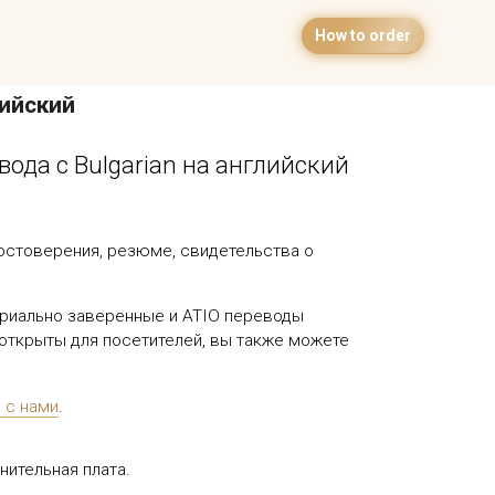
How to order
лийский
да с Bulgarian на английский
остоверения, резюме, свидетельства о
тариально заверенные и ATIO переводы
 открыты для посетителей, вы также можете
 с нами
.
ительная плата.