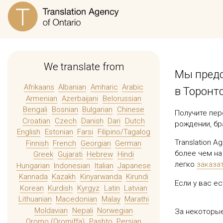
We translate from
Мы предо
Afrikaans
Albanian
Amharic
Arabic
в Торонто
Armenian
Azerbaijani
Belorussian
Bengali
Bosnian
Bulgarian
Chinese
Получите пер
Croatian
Czech
Danish
Dari
Dutch
рождении, бр
English
Estonian
Farsi
Filipino/Tagalog
Translation 
Finnish
French
Georgian
German
более чем на
Greek
Gujarati
Hebrew
Hindi
легко
заказа
Hungarian
Indonesian
Italian
Japanese
Kannada
Kazakh
Kinyarwanda
Kirundi
Если у вас е
Korean
Kurdish
Kyrgyz
Latin
Latvian
Lithuanian
Macedonian
Malay
Marathi
Moldavian
Nepali
Norwegian
За некоторы
Oromo (Oromiffa)
Pashto
Persian