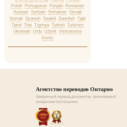
Polish
Portuguese
Punjabi
Romanian
Russian
Serbian
Sinhalese
Slovak
Somali
Spanish
Swahili
Swedish
Tajik
Tamil
Thai
Tigrinya
Turkish
Turkmen
Ukrainian
Urdu
Uzbek
Vietnamese
Exotic
Агентство переводов Онтарио
Заверенный перевод документов, принимаемый
канадскими инстанциями.