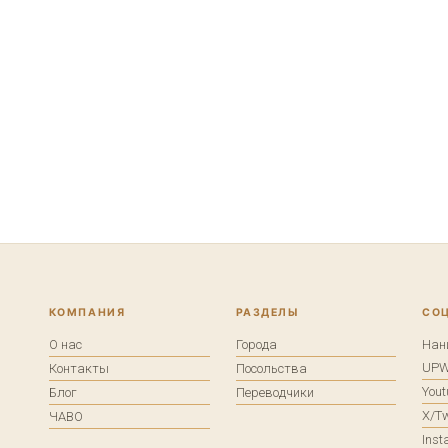
КОМПАНИЯ
РАЗДЕЛЫ
СО
О нас
Города
Нан
UP
Контакты
Посольства
You
Блог
Переводчики
X/Tw
ЧАВО
Ins