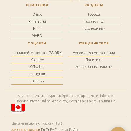
КОМПАНИЯ
РАЗДЕЛЫ
О нас
Города
Контакты
Посольства
Блог
Переводчики
ЧАВО
СОЦСЕТИ
ЮРИДИЧЕСКОЕ
Нанимайте нас на UPWORK
Условия использования
Youtube
Политика
конфиденциальности
X/Twitter
Instagram
Отзывы
Мы принимаем: кредитные/дебетовые карты, чеки, Interac e-
Transfer, Interac Online, Apple Pay, Google Pay, PayPal, наличные.
Цены не включают налоги (13%).
En
·
Fr
·
Ру
·
Es
·
中
·
عر
·
हि
·
Укр
ДРУГИЕ ЯЗЫКИ