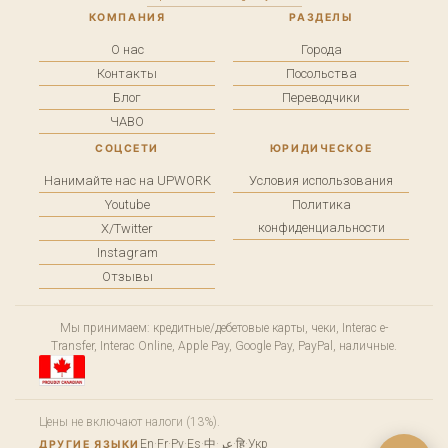
КОМПАНИЯ
РАЗДЕЛЫ
О нас
Города
Контакты
Посольства
Блог
Переводчики
ЧАВО
СОЦСЕТИ
ЮРИДИЧЕСКОЕ
Нанимайте нас на UPWORK
Условия использования
Youtube
Политика
конфиденциальности
X/Twitter
Instagram
Отзывы
Мы принимаем: кредитные/дебетовые карты, чеки, Interac e-
Transfer, Interac Online, Apple Pay, Google Pay, PayPal, наличные.
Цены не включают налоги (13%).
En
·
Fr
·
Ру
·
Es
·
中
·
عر
·
हि
·
Укр
ДРУГИЕ ЯЗЫКИ