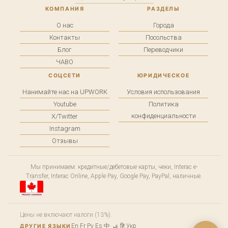
КОМПАНИЯ
РАЗДЕЛЫ
О нас
Города
Контакты
Посольства
Блог
Переводчики
ЧАВО
СОЦСЕТИ
ЮРИДИЧЕСКОЕ
Нанимайте нас на UPWORK
Условия использования
Youtube
Политика
конфиденциальности
X/Twitter
Instagram
Отзывы
Мы принимаем: кредитные/дебетовые карты, чеки, Interac e-
Transfer, Interac Online, Apple Pay, Google Pay, PayPal, наличные.
Цены не включают налоги (13%).
En
·
Fr
·
Ру
·
Es
·
中
·
عر
·
हि
·
Укр
ДРУГИЕ ЯЗЫКИ