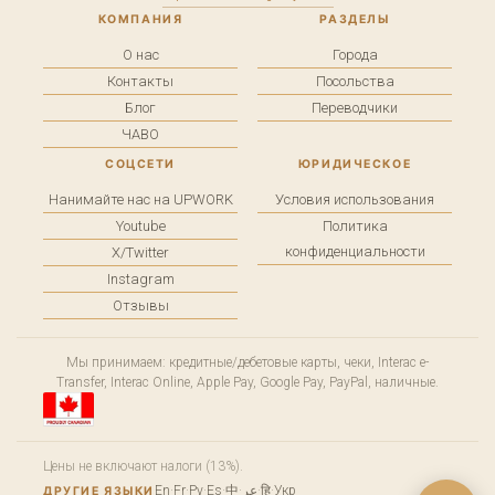
КОМПАНИЯ
РАЗДЕЛЫ
О нас
Города
Контакты
Посольства
Блог
Переводчики
ЧАВО
СОЦСЕТИ
ЮРИДИЧЕСКОЕ
Нанимайте нас на UPWORK
Условия использования
Youtube
Политика
конфиденциальности
X/Twitter
Instagram
Отзывы
Мы принимаем: кредитные/дебетовые карты, чеки, Interac e-
Transfer, Interac Online, Apple Pay, Google Pay, PayPal, наличные.
Цены не включают налоги (13%).
En
·
Fr
·
Ру
·
Es
·
中
·
عر
·
हि
·
Укр
ДРУГИЕ ЯЗЫКИ