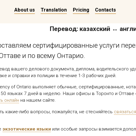
About us
Translation
Pricing
Contacts
Перевод: казахский ↔ англ
ставляем сертифицированные услуги перев
Оттаве и по всему Онтарио.
евод вашего делового документа, диплома, водительского уд
аке и справки из полиции в течение 1-3 рабочих дней.
Agency of Ontario выполняет обычные, сертифицированные, но
 50 языках 7 дней в неделю. Наши офисы в Торонто и Оттаве
ть онлайн
на нашем сайте.
сть какие-либо вопросы, пожалуйста, не стесняйтесь
связаться
е
экзотические языки
или особые запросы взимается дополн