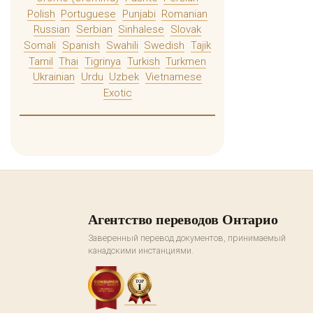
Polish
Portuguese
Punjabi
Romanian
Russian
Serbian
Sinhalese
Slovak
Somali
Spanish
Swahili
Swedish
Tajik
Tamil
Thai
Tigrinya
Turkish
Turkmen
Ukrainian
Urdu
Uzbek
Vietnamese
Exotic
Агентство переводов Онтарио
Заверенный перевод документов, принимаемый
канадскими инстанциями.