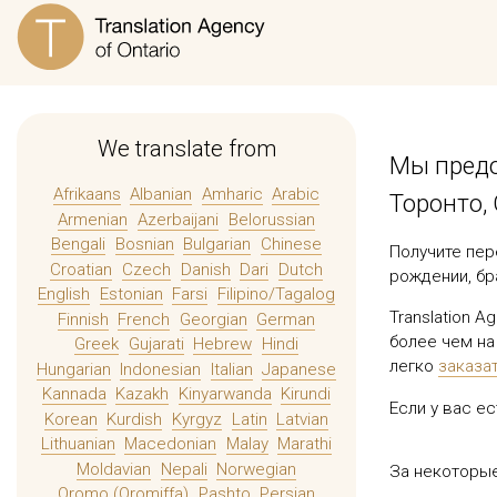
We translate from
Мы предо
Afrikaans
Albanian
Amharic
Arabic
Торонто, 
Armenian
Azerbaijani
Belorussian
Bengali
Bosnian
Bulgarian
Chinese
Получите пер
Croatian
Czech
Danish
Dari
Dutch
рождении, бр
English
Estonian
Farsi
Filipino/Tagalog
Translation 
Finnish
French
Georgian
German
более чем на
Greek
Gujarati
Hebrew
Hindi
легко
заказа
Hungarian
Indonesian
Italian
Japanese
Kannada
Kazakh
Kinyarwanda
Kirundi
Если у вас е
Korean
Kurdish
Kyrgyz
Latin
Latvian
Lithuanian
Macedonian
Malay
Marathi
Moldavian
Nepali
Norwegian
За некоторы
Oromo (Oromiffa)
Pashto
Persian