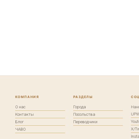
КОМПАНИЯ
РАЗДЕЛЫ
СО
О нас
Города
Нан
UP
Контакты
Посольства
You
Блог
Переводчики
X/Tw
ЧАВО
Ins