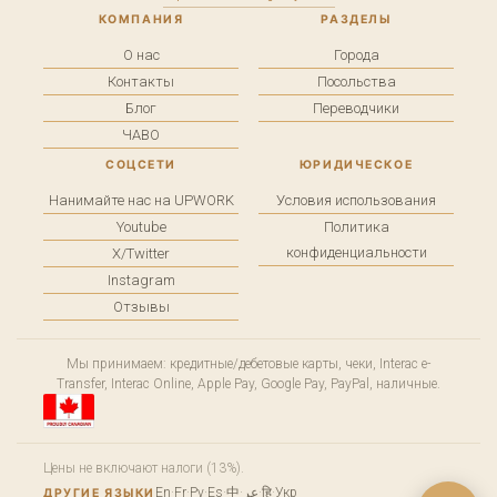
КОМПАНИЯ
РАЗДЕЛЫ
О нас
Города
Контакты
Посольства
Блог
Переводчики
ЧАВО
СОЦСЕТИ
ЮРИДИЧЕСКОЕ
Нанимайте нас на UPWORK
Условия использования
Youtube
Политика
конфиденциальности
X/Twitter
Instagram
Отзывы
Мы принимаем: кредитные/дебетовые карты, чеки, Interac e-
Transfer, Interac Online, Apple Pay, Google Pay, PayPal, наличные.
Цены не включают налоги (13%).
En
·
Fr
·
Ру
·
Es
·
中
·
عر
·
हि
·
Укр
ДРУГИЕ ЯЗЫКИ