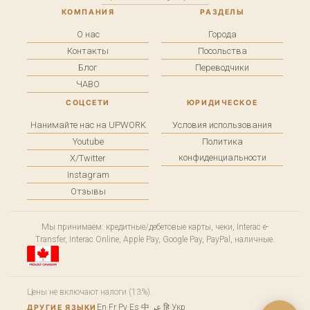
КОМПАНИЯ
РАЗДЕЛЫ
О нас
Города
Контакты
Посольства
Блог
Переводчики
ЧАВО
СОЦСЕТИ
ЮРИДИЧЕСКОЕ
Нанимайте нас на UPWORK
Условия использования
Youtube
Политика
конфиденциальности
X/Twitter
Instagram
Отзывы
Мы принимаем: кредитные/дебетовые карты, чеки, Interac e-
Transfer, Interac Online, Apple Pay, Google Pay, PayPal, наличные.
Цены не включают налоги (13%).
En
·
Fr
·
Ру
·
Es
·
中
·
عر
·
हि
·
Укр
ДРУГИЕ ЯЗЫКИ